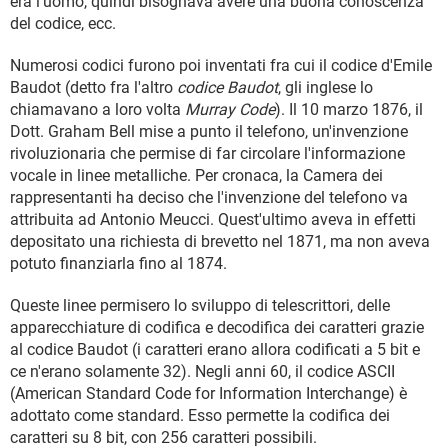
era l'uomo, quindi bisognava avere una buona conoscenza
TIKTOK
FACEBOOK
del codice, ecc.
HARDWARE
Numerosi codici furono poi inventati fra cui il codice d'Emile
Baudot (detto fra l'altro
codice Baudot
, gli inglese lo
chiamavano a loro volta
Murray Code
). Il 10 marzo 1876, il
Dott. Graham Bell mise a punto il telefono, un'invenzione
rivoluzionaria che permise di far circolare l'informazione
vocale in linee metalliche. Per cronaca, la Camera dei
rappresentanti ha deciso che l'invenzione del telefono va
attribuita ad Antonio Meucci. Quest'ultimo aveva in effetti
depositato una richiesta di brevetto nel 1871, ma non aveva
potuto finanziarla fino al 1874.
Queste linee permisero lo sviluppo di telescrittori, delle
apparecchiature di codifica e decodifica dei caratteri grazie
al codice Baudot (i caratteri erano allora codificati a 5 bit e
ce n'erano solamente 32). Negli anni 60, il codice ASCII
(American Standard Code for Information Interchange) è
adottato come standard. Esso permette la codifica dei
caratteri su 8 bit, con 256 caratteri possibili.