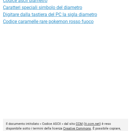
Codice ascii diametro
Caratteri speciali simbolo del diametro
Digitare dalla tastiera del PC la sigla diametro
Codice caramelle rare pokemon rosso fuoco
Il documento intitolato « Codice ASCII » dal sito
CCM
(
it.ccm.net
) è reso
disponibile sotto i termini della licenza
Creative Commons
. È possibile copiare,