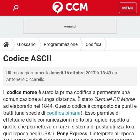
MENU
HOME
COVID-19
GAMING
GUIDE
Glossario
Programmazione
Codifica
INTRATTENIMENTO
ANDROID
COVID-19
GAMING
DOWNLOAD
Codice ASCII
iOS
WINDOWS 10
INTRATTENIMENTO
ANDROID
INSTAGRAM
COVID-19
WHATSAPP
GAMING
FORUM
Ultimo aggiornamento
lunedì 16 ottobre 2017 à 13:43
da
iOS
WINDOWS 10
TIKTOK
INTRATTENIMENTO
FACEBOOK
ANDROID
Antonello Ciccarello.
INSTAGRAM
COVID-19
WHATSAPP
GAMING
GLOSSARIO
HARDWARE
iOS
WINDOWS 10
Il
codice morse
è stato la prima codifica a permettere una
TIKTOK
INTRATTENIMENTO
FACEBOOK
ANDROID
comunicazione a lunga distanza. È stato
'Samuel F.B.Morse
INSTAGRAM
COVID-19
WHATSAPP
GAMING
HARDWARE
iOS
WINDOWS 10
ad elaborarlo nel 1844. Questo codice è composto da punti e
TIKTOK
INTRATTENIMENTO
FACEBOOK
ANDROID
tratti (una specie di
codifica binaria
). Esso permise di
INSTAGRAM
WHATSAPP
effettuare delle comunicazioni molto più rapide rispetto a
HARDWARE
iOS
WINDOWS 10
quello che permetteva di fare il sistema di posta utilizzato a
TIKTOK
FACEBOOK
INSTAGRAM
WHATSAPP
quell'epoca negli USA: il
Pony Express
. L'interprete all'epoca
HARDWARE