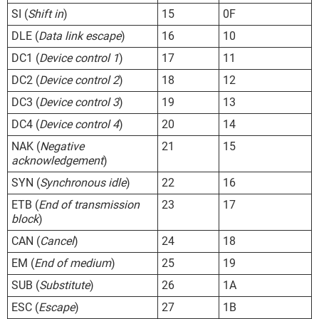
SI (
Shift in
)
15
0F
DLE (
Data link escape
)
16
10
DC1 (
Device control 1
)
17
11
DC2 (
Device control 2
)
18
12
DC3 (
Device control 3
)
19
13
DC4 (
Device control 4
)
20
14
NAK (
Negative
21
15
acknowledgement
)
SYN (
Synchronous idle
)
22
16
ETB (
End of transmission
23
17
block
)
CAN (
Cancel
)
24
18
EM (
End of medium
)
25
19
SUB (
Substitute
)
26
1A
ESC (
Escape
)
27
1B