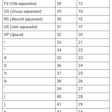
FS (
File separator
)
28
1C
GS (
Group separator
)
29
1D
RS (
Record separator
)
30
1E
US (
Unit separator
)
31
1F
SP (
Space
)
32
20
!
33
21
"
34
22
#
35
23
$
36
24
%
37
25
&
38
26
'
39
27
(
40
28
)
41
29