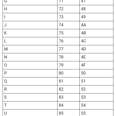
G
71
47
H
72
48
I
73
49
J
74
4A
K
75
4B
L
76
4C
M
77
4D
N
78
4E
O
79
4F
P
80
50
Q
81
51
R
82
52
S
83
53
T
84
54
U
85
55