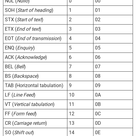
NUL (
Nullo
)
0
00
SOH (
Start of heading
)
1
01
STX (
Start of text
)
2
02
ETX (
End of text
)
3
03
EOT (
End of transmission
)
4
04
ENQ (
Enquiry
)
5
05
ACK (
Acknowledge
)
6
06
BEL (
Bell
)
7
07
BS (
Backspace
)
8
08
TAB (Horizontal tabulation)
9
09
LF (
Line Feed
)
10
0A
VT (
Vertical tabulation
)
11
0B
FF (
Form feed
)
12
0C
CR (
Carriage return
)
13
0D
SO (
Shift out
)
14
0E