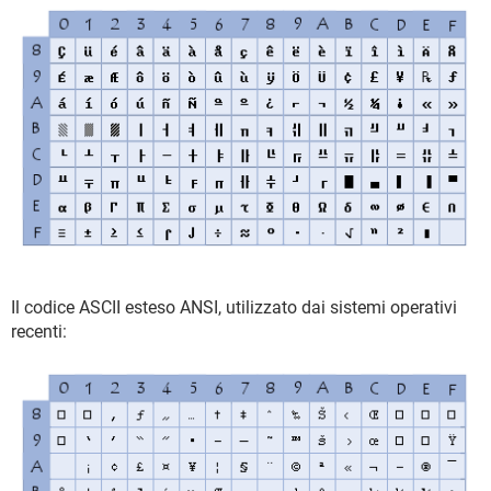
Il codice ASCII esteso ANSI, utilizzato dai sistemi operativi
recenti: