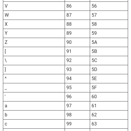
V
86
56
W
87
57
X
88
58
Y
89
59
Z
90
5A
[
91
5B
\
92
5C
]
93
5D
^
94
5E
_
95
5F
'
96
60
a
97
61
b
98
62
c
99
63