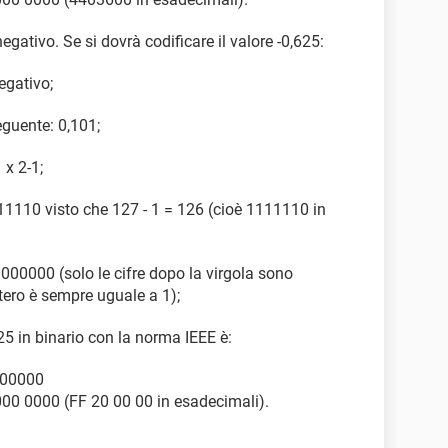
gativo. Se si dovrà codificare il valore -0,625:
egativo;
eguente: 0,101;
 x 2-1;
1110 visto che 127 - 1 = 126 (cioè 1111110 in
000 (solo le cifre dopo la virgola sono
ntero è sempre uguale a 1);
5 in binario con la norma IEEE è:
000000
0 0000 (FF 20 00 00 in esadecimali).