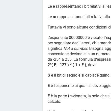
Le
e
rappresentano i bit relativi all'
Le
m
rappresentano i bit relativi all
Tuttavia vi sono alcune condizioni c
L'esponente 00000000 è vietato, l'es
per segnalare degli errori, chiaman
significa
Not a number
. Bisogna ag
conversione decimale in un numero r
da -254 a 255. La formula d'espressi
2^( E - 127 ) * ( 1 + F )
, dove:
S
è il bit di segno e si capisce quindi
E
è l'esponente ai quali si deve aggiu
F
è la parte frazionata, la sola che s
calcolo.