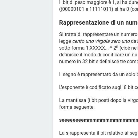
Il bit di peso maggiore è 1, si ha d
((00000101 e 11111011) si ha 0 (con
Rappresentazione di un num
Si tratta di rappresentare un numero
legge
cento uno virgola zero uno
dat
n
sotto forma 1,XXXXX... * 2
(cioè ne
definisce il modo di codificare un n
numero in 32 bit e definisce tre com
Il segno è rappresentato da un solo bi
L'esponente è codificato sugli 8 bit 
La mantissa (i bit posti dopo la virgo
forma seguente:
seeeeeeeemmmmmmmmmmm
La
s
rappresenta il bit relativo al seg