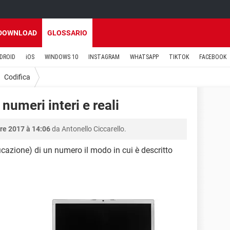
DOWNLOAD
GLOSSARIO
DROID
iOS
WINDOWS 10
INSTAGRAM
WHATSAPP
TIKTOK
FACEBOOK
Codifica
umeri interi e reali
bre 2017 à 14:06
da Antonello Ciccarello.
cazione) di un numero il modo in cui è descritto