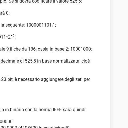
o. Se si dovrà codificare il valore 525,5:
arà 0;
 la seguente: 1000001101,1;
9
011*2^
;
le 9 il che da 136, ossia in base 2: 10001000;
decimale di 525,5 in base normalizzata, cioè
3 bit, è necessario aggiungere degli zeri per
5 in binario con la norma IEEE sarà quindi:
000000
0 0000 (4403600 in esadecimali).