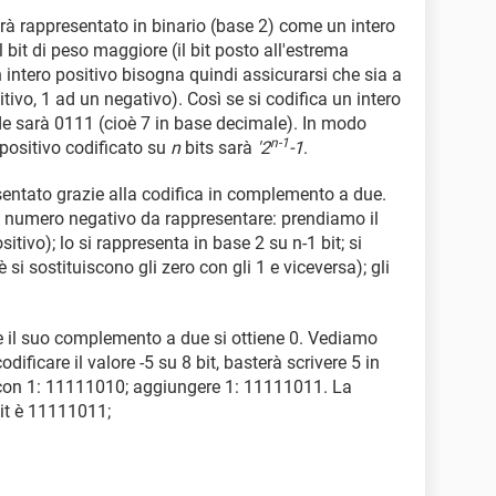
rà rappresentato in binario (base 2) come un intero
l bit di peso maggiore (il bit posto all'estrema
n intero positivo bisogna quindi assicurarsi che sia a
ivo, 1 ad un negativo). Così se si codifica un intero
nde sarà 0111 (cioè 7 in base decimale). In modo
n-1
 positivo codificato su
n
bits sarà
'2
-1
.
entato grazie alla codifica in complemento a due.
n numero negativo da rappresentare: prendiamo il
itivo); lo si rappresenta in base 2 su n-1 bit; si
 si sostituiscono gli zero con gli 1 e viceversa); gli
 il suo complemento a due si ottiene 0. Vediamo
dificare il valore -5 su 8 bit, basterà scrivere 5 in
con 1: 11111010; aggiungere 1: 11111011. La
bit è 11111011;