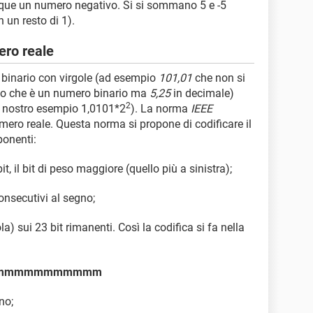
unque un numero negativo. Si si sommano 5 e -5
 un resto di 1).
ero reale
 binario con virgole (ad esempio
101,01
che non si
o che è un numero binario ma
5,25
in decimale)
2
l nostro esempio 1,0101*2
). La norma
IEEE
umero reale. Questa norma si propone di codificare il
ponenti:
t, il bit di peso maggiore (quello più a sinistra);
consecutivi al segno;
la) sui 23 bit rimanenti. Così la codifica si fa nella
mmmmmmmmmmmm
no;