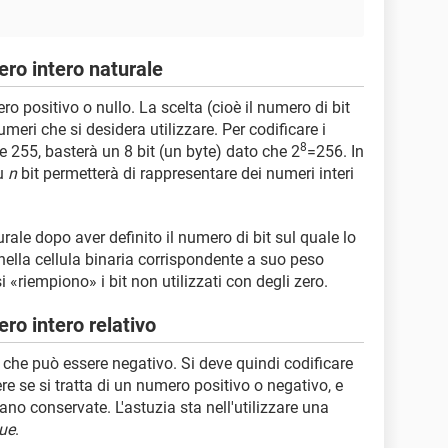
ro intero naturale
 positivo o nullo. La scelta (cioè il numero di bit
meri che si desidera utilizzare. Per codificare i
8
 e 255, basterà un 8 bit (un byte) dato che 2
=256. In
su
n
bit permetterà di rappresentare dei numeri interi
ale dopo aver definito il numero di bit sul quale lo
 nella cellula binaria corrispondente a suo peso
i «riempiono» i bit non utilizzati con degli zero.
ro intero relativo
o che può essere negativo. Si deve quindi codificare
e se si tratta di un numero positivo o negativo, e
ano conservate. L'astuzia sta nell'utilizzare una
ue
.