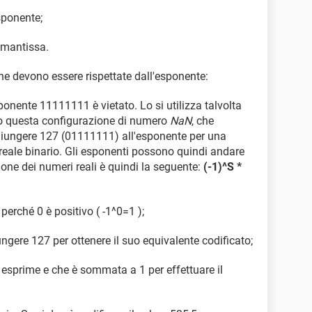
esponente;
a mantissa.
he devono essere rispettate dall'esponente:
ponente 11111111 è vietato. Lo si utilizza talvolta
do questa configurazione di numero
NaN
, che
giungere 127 (01111111) all'esponente per una
eale binario. Gli esponenti possono quindi andare
one dei numeri reali è quindi la seguente:
(-1)^S *
 perché 0 è positivo ( -1^0=1 );
ngere 127 per ottenere il suo equivalente codificato;
i esprime e che è sommata a 1 per effettuare il