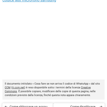
Codice test microfono samsung
Il documento intitolato « Cosa fare se non arriva il codice di WhatsApp » dal sito
CCM
(
it.ccm.net
) è reso disponibile sotto i termini della licenza
Creative
Commons
. È possibile copiare, modificare delle copie di questa pagina, nelle
condizioni previste dalla licenza, finché questa nota appaia chiaramente.
Come sbloccare un account
Come disattivare il