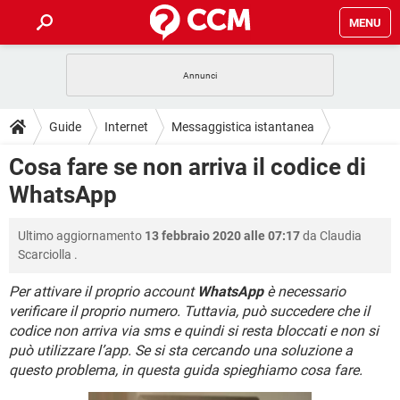
MENU
HOME
COVID-19
GAMING
GUIDE
Guide
Internet
Messaggistica istantanea
INTRATTENIMENTO
ANDROID
COVID-19
GAMING
DOWNLOAD
Cosa fare se non arriva il codice di
WhatsApp
iOS
WINDOWS 10
INTRATTENIMENTO
ANDROID
WhatsApp
INSTAGRAM
COVID-19
WHATSAPP
GAMING
FORUM
iOS
WINDOWS 10
TIKTOK
INTRATTENIMENTO
FACEBOOK
ANDROID
Ultimo aggiornamento
13 febbraio 2020 alle 07:17
da
Claudia
INSTAGRAM
COVID-19
WHATSAPP
GAMING
GLOSSARIO
HARDWARE
iOS
Scarciolla
.
WINDOWS 10
TIKTOK
INTRATTENIMENTO
FACEBOOK
ANDROID
INSTAGRAM
COVID-19
WHATSAPP
GAMING
Per attivare il proprio account
WhatsApp
è necessario
HARDWARE
iOS
WINDOWS 10
verificare il proprio numero. Tuttavia, può succedere che il
TIKTOK
INTRATTENIMENTO
FACEBOOK
ANDROID
codice non arriva via sms e quindi si resta bloccati e non si
INSTAGRAM
WHATSAPP
HARDWARE
iOS
WINDOWS 10
può utilizzare l’app. Se si sta cercando una soluzione a
TIKTOK
FACEBOOK
questo problema, in questa guida spieghiamo cosa fare.
INSTAGRAM
WHATSAPP
HARDWARE