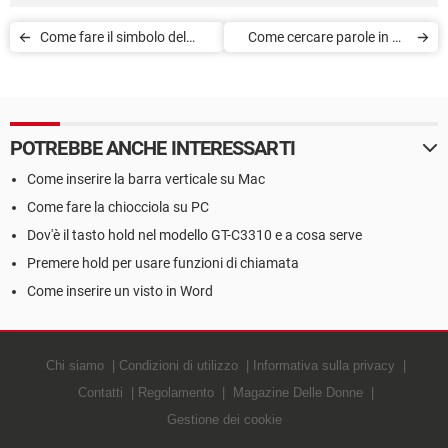
Come fare il simbolo del
Come cercare parole in un
grado (°) sulla tastiera
PDF
POTREBBE ANCHE INTERESSARTI
Come inserire la barra verticale su Mac
Come fare la chiocciola su PC
Dov'è il tasto hold nel modello GT-C3310 e a cosa serve
Premere hold per usare funzioni di chiamata
Come inserire un visto in Word
Chi siamo
Condizioni di utilizzo
Informativa sulla privacy
Contatti
Regolamento
Magazine Delle Donne
Gestione dei cookie