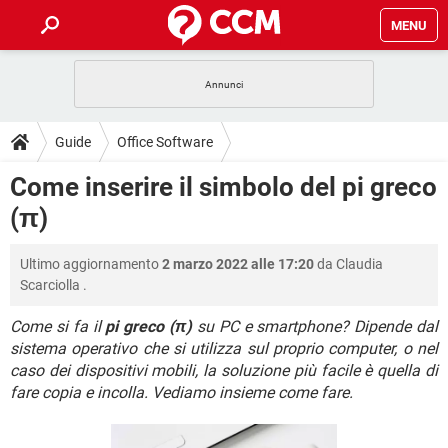
MENU
HOME
COVID-19
GAMING
GUIDE
Guide
Office Software
INTRATTENIMENTO
ANDROID
COVID-19
GAMING
DOWNLOAD
Come inserire il simbolo del pi greco
iOS
WINDOWS 10
INTRATTENIMENTO
ANDROID
(π)
INSTAGRAM
COVID-19
WHATSAPP
GAMING
FORUM
iOS
WINDOWS 10
TIKTOK
INTRATTENIMENTO
FACEBOOK
ANDROID
Ultimo aggiornamento
2 marzo 2022 alle 17:20
da
Claudia
INSTAGRAM
COVID-19
WHATSAPP
GAMING
GLOSSARIO
HARDWARE
iOS
Scarciolla
.
WINDOWS 10
TIKTOK
INTRATTENIMENTO
FACEBOOK
ANDROID
INSTAGRAM
COVID-19
WHATSAPP
GAMING
Come si fa il
pi greco (π)
su PC e smartphone? Dipende dal
HARDWARE
iOS
WINDOWS 10
sistema operativo che si utilizza sul proprio computer, o nel
TIKTOK
INTRATTENIMENTO
FACEBOOK
ANDROID
caso dei dispositivi mobili, la soluzione più facile è quella di
INSTAGRAM
WHATSAPP
HARDWARE
iOS
WINDOWS 10
fare copia e incolla. Vediamo insieme come fare.
TIKTOK
FACEBOOK
INSTAGRAM
WHATSAPP
HARDWARE