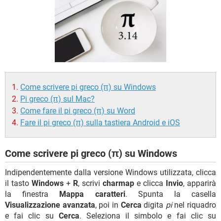
TIKTOK
FACEBOOK
HARDWARE
Come scrivere pi greco (π) su Windows
Pi greco (π) sul Mac?
Come fare il pi greco (π) su Word
Fare il pi greco (π) sulla tastiera Android e iOS
Come scrivere pi greco (π) su Windows
Indipendentemente dalla versione Windows utilizzata, clicca
il tasto
Windows
+
R
, scrivi
charmap
e clicca
Invio
, apparirà
la finestra
Mappa caratteri
. Spunta la casella
Visualizzazione avanzata
, poi in
Cerca
digita
pi
nel riquadro
e fai clic su
Cerca
. Seleziona il simbolo e fai clic su