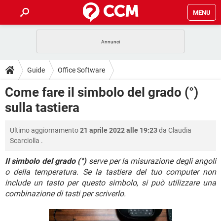
MENU
HOME
COVID-19
GAMING
GUIDE
Guide
Office Software
INTRATTENIMENTO
ANDROID
COVID-19
GAMING
DOWNLOAD
Come fare il simbolo del grado (°)
iOS
WINDOWS 10
INTRATTENIMENTO
ANDROID
sulla tastiera
INSTAGRAM
COVID-19
WHATSAPP
GAMING
FORUM
iOS
WINDOWS 10
TIKTOK
INTRATTENIMENTO
FACEBOOK
ANDROID
Ultimo aggiornamento
21 aprile 2022 alle 19:23
da
Claudia
INSTAGRAM
COVID-19
WHATSAPP
GAMING
GLOSSARIO
HARDWARE
iOS
Scarciolla
.
WINDOWS 10
TIKTOK
INTRATTENIMENTO
FACEBOOK
ANDROID
INSTAGRAM
COVID-19
WHATSAPP
GAMING
Il simbolo del grado (°)
serve per la misurazione degli angoli
HARDWARE
iOS
WINDOWS 10
o della temperatura. Se la tastiera del tuo computer non
TIKTOK
INTRATTENIMENTO
FACEBOOK
ANDROID
include un tasto per questo simbolo, si può utilizzare una
INSTAGRAM
WHATSAPP
HARDWARE
iOS
WINDOWS 10
combinazione di tasti per scriverlo.
TIKTOK
FACEBOOK
INSTAGRAM
WHATSAPP
HARDWARE