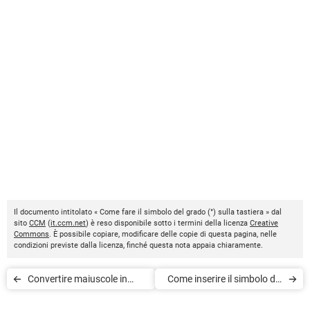
Il documento intitolato « Come fare il simbolo del grado (°) sulla tastiera » dal
sito
CCM
(
it.ccm.net
) è reso disponibile sotto i termini della licenza
Creative
Commons
. È possibile copiare, modificare delle copie di questa pagina, nelle
condizioni previste dalla licenza, finché questa nota appaia chiaramente.
Convertire maiuscole in
Come inserire il simbolo del
minuscole e viceversa
pi greco (π)