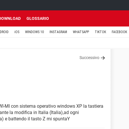
DOWNLOAD
GLOSSARIO
DROID
iOS
WINDOWS 10
INSTAGRAM
WHATSAPP
TIKTOK
FACEBOOK
Successivo
AWI-MI con sistema operativo windows XP la tastiera
nte la modifica in Italia (Italia),ad ogni
ra) e battendo il tasto Z mi spuntaY