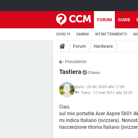
FORUM
GUIDE
COVID-19
GAMING
INTRATTENIMENTO
AN
Forum
Hardware
Precedente
Tastiera
Chiuso
giuriz
- 26 dic 2009 alle 17:09
franz -
17 mar 2011 alle 23:23
Ciao,
sul mio portatile Acer Aspire 5601 
mi indica Italiano (svizzera). Nonosta
riaccenzione ritorna Italiano (svizze