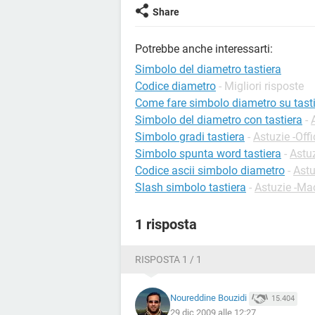
Share
Potrebbe anche interessarti:
Simbolo del diametro tastiera
Codice diametro
- Migliori risposte
Come fare simbolo diametro su tast
Simbolo del diametro con tastiera
-
Simbolo gradi tastiera
-
Astuzie -Off
Simbolo spunta word tastiera
-
Astu
Codice ascii simbolo diametro
-
Astu
Slash simbolo tastiera
-
Astuzie -M
1 risposta
RISPOSTA 1 / 1
Noureddine Bouzidi
15.404
29 dic 2009 alle 12:27