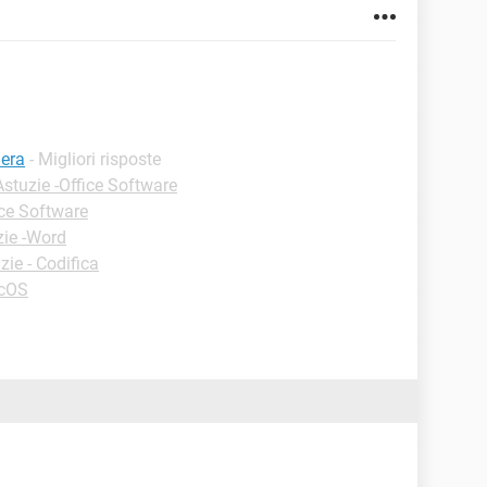
iera
- Migliori risposte
Astuzie -Office Software
ice Software
zie -Word
zie - Codifica
acOS