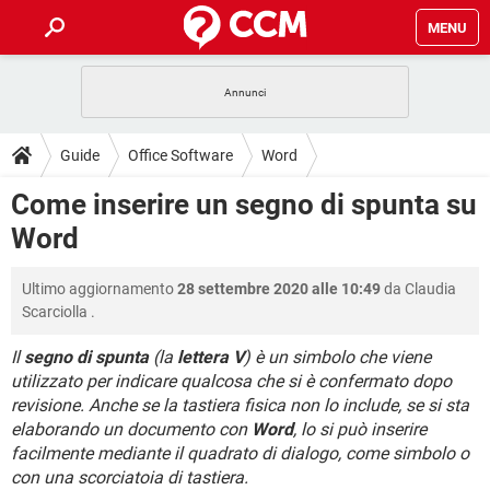
MENU
HOME
COVID-19
GAMING
GUIDE
Guide
Office Software
Word
INTRATTENIMENTO
ANDROID
COVID-19
GAMING
DOWNLOAD
Come inserire un segno di spunta su
iOS
WINDOWS 10
INTRATTENIMENTO
ANDROID
Word
INSTAGRAM
COVID-19
WHATSAPP
GAMING
FORUM
iOS
WINDOWS 10
TIKTOK
INTRATTENIMENTO
FACEBOOK
ANDROID
Ultimo aggiornamento
28 settembre 2020 alle 10:49
da
Claudia
INSTAGRAM
COVID-19
WHATSAPP
GAMING
GLOSSARIO
HARDWARE
iOS
Scarciolla
.
WINDOWS 10
TIKTOK
INTRATTENIMENTO
FACEBOOK
ANDROID
INSTAGRAM
COVID-19
WHATSAPP
GAMING
Il
segno di spunta
(la
lettera V
) è un simbolo che viene
HARDWARE
iOS
WINDOWS 10
utilizzato per indicare qualcosa che si è confermato dopo
TIKTOK
INTRATTENIMENTO
FACEBOOK
ANDROID
revisione. Anche se la tastiera fisica non lo include, se si sta
INSTAGRAM
WHATSAPP
HARDWARE
iOS
WINDOWS 10
elaborando un documento con
Word
, lo si può inserire
TIKTOK
FACEBOOK
facilmente mediante il quadrato di dialogo, come simbolo o
INSTAGRAM
WHATSAPP
con una scorciatoia di tastiera.
HARDWARE