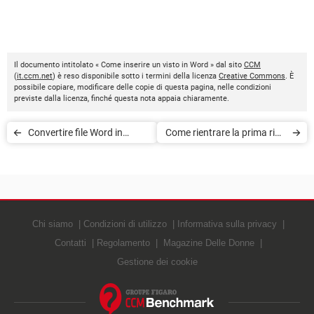
Il documento intitolato « Come inserire un visto in Word » dal sito
CCM
(
it.ccm.net
) è reso disponibile sotto i termini della licenza
Creative Commons
. È
possibile copiare, modificare delle copie di questa pagina, nelle condizioni
previste dalla licenza, finché questa nota appaia chiaramente.
Convertire file Word in
Come rientrare la prima riga
PowerPoint
in Word
Chi siamo
Condizioni di utilizzo
Informativa sulla privacy
Contatti
Regolamento
Magazine Delle Donne
Gestione dei cookie