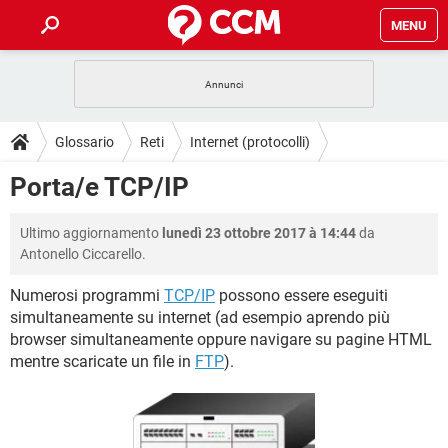
MENU
HOME
COVID-19
GAMING
GUIDE
Glossario
Reti
Internet (protocolli)
INTRATTENIMENTO
ANDROID
COVID-19
GAMING
DOWNLOAD
Porta/e TCP/IP
iOS
WINDOWS 10
INTRATTENIMENTO
ANDROID
INSTAGRAM
COVID-19
WHATSAPP
GAMING
FORUM
Ultimo aggiornamento
lunedì 23 ottobre 2017 à 14:44
da
iOS
WINDOWS 10
TIKTOK
INTRATTENIMENTO
FACEBOOK
ANDROID
Antonello Ciccarello.
INSTAGRAM
COVID-19
WHATSAPP
GAMING
GLOSSARIO
HARDWARE
iOS
WINDOWS 10
Numerosi programmi
TCP/IP
possono essere eseguiti
TIKTOK
INTRATTENIMENTO
FACEBOOK
ANDROID
simultaneamente su internet (ad esempio aprendo più
INSTAGRAM
COVID-19
WHATSAPP
GAMING
HARDWARE
iOS
WINDOWS 10
browser simultaneamente oppure navigare su pagine HTML
TIKTOK
INTRATTENIMENTO
FACEBOOK
ANDROID
mentre scaricate un file in
FTP
).
INSTAGRAM
WHATSAPP
HARDWARE
iOS
WINDOWS 10
TIKTOK
FACEBOOK
INSTAGRAM
WHATSAPP
HARDWARE