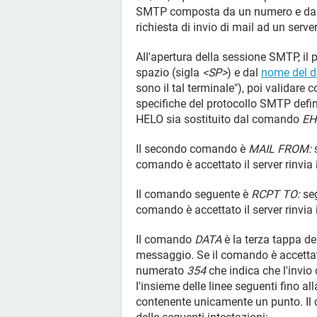
SMTP composta da un numero e da u
richiesta di invio di mail ad un serv
All'apertura della sessione SMTP, i
spazio (sigla
<SP>
) e dal
nome del 
sono il tal terminale"), poi validare c
specifiche del protocollo SMTP defin
HELO sia sostituito dal comando
EH
Il secondo comando è
MAIL FROM:
s
comando è accettato il server rinvia
Il comando seguente è
RCPT TO:
seg
comando è accettato il server rinvia
Il comando
DATA
è la terza tappa del
messaggio. Se il comando è accettat
numerato
354
che indica che l'invio
l'insieme delle linee seguenti fino a
contenente unicamente un punto. Il 