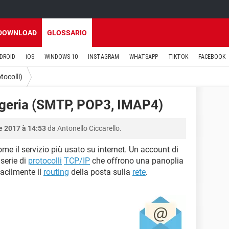
DOWNLOAD
GLOSSARIO
DROID
iOS
WINDOWS 10
INSTAGRAM
WHATSAPP
TIKTOK
FACEBOOK
tocolli)
aggeria (SMTP, POP3, IMAP4)
e 2017 à 14:53
da Antonello Ciccarello.
me il servizio più usato su internet. Un account di
 serie di
protocolli
TCP/IP
che offrono una panoplia
facilmente il
routing
della posta sulla
rete
.