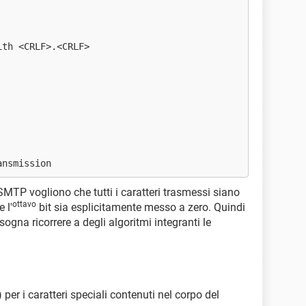
ith <CRLF>.<CRLF>
ansmission
SMTP vogliono che tutti i caratteri trasmessi siano
ottavo
 l'
bit sia esplicitamente messo a zero. Quindi
isogna ricorrere a degli algoritmi integranti le
) per i caratteri speciali contenuti nel corpo del