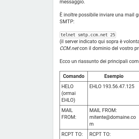
messaggio.
È inoltre possibile inviare una mail 
SMTP:
telnet smtp.ccm.net 25
(il server indicato qui sopra è volon
CCM.net
con il dominio del vostro pr
Ecco un riassunto dei principali c
Comando
Esempio
HELO
EHLO 193.56.47.125
(ormai
EHLO)
MAIL
MAIL FROM:
FROM:
mitente@domaine.co
m
RCPT TO:
RCPT TO: