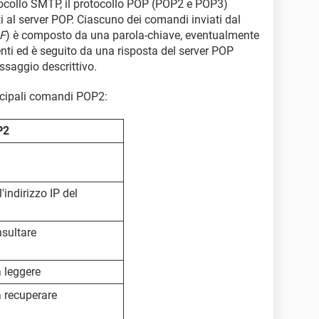
ocollo SMTP, il protocollo POP (POP2 e POP3)
i al server POP. Ciascuno dei comandi inviati dal
F
) è composto da una parola-chiave, eventualmente
i ed è seguito da una risposta del server POP
saggio descrittivo.
incipali comandi POP2:
P2
'indirizzo IP del
sultare
 leggere
 recuperare