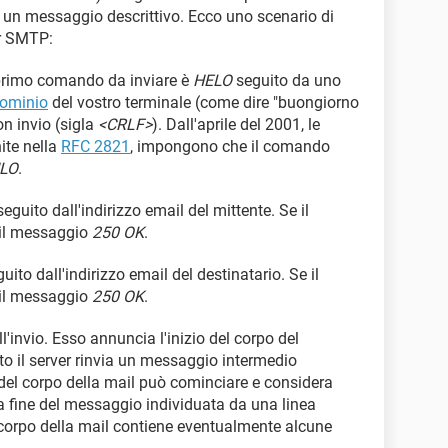
n messaggio descrittivo. Ecco uno scenario di
er SMTP:
l primo comando da inviare è
HELO
seguito da uno
dominio
del vostro terminale (come dire "buongiorno
on invio (sigla
<CRLF>
). Dall'aprile del 2001, le
ite nella
RFC 2821
, impongono che il comando
LO
.
eguito dall'indirizzo email del mittente. Se il
 il messaggio
250 OK
.
uito dall'indirizzo email del destinatario. Se il
 il messaggio
250 OK
.
l'invio. Esso annuncia l'inizio del corpo del
o il server rinvia un messaggio intermedio
 del corpo della mail può cominciare e considera
lla fine del messaggio individuata da una linea
corpo della mail contiene eventualmente alcune