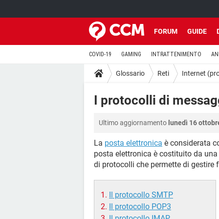
FORUM
GUIDE
COVID-19
GAMING
INTRATTENIMENTO
AN
Glossario
Reti
Internet (pro
I protocolli di mess
Ultimo aggiornamento
lunedì 16 ottobr
La
posta elettronica
è considerata co
posta elettronica è costituito da una
di protocolli che permette di gestire 
Il protocollo SMTP
Il protocollo POP3
Il protocollo IMAP