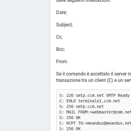
delle seguenti intestazioni:
Date;
Subject;
Cc;
Bcc;
From.
Se il comando è accettato il server 
transazione tra un client (C) e un se
S: 220 smtp.ccm.net SMTP Ready
C: EHLO terminale1.ccm.net
S: 250 smtp.ccm.net
C: MAIL FROM:<webmaster@cmm.ne
S: 250 OK
C: RCPT TO:<meandus@meandus.ne
S: 250 OK