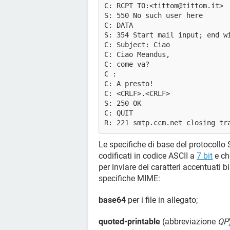
C: RCPT TO:<tittom@tittom.it>
S: 550 No such user here
C: DATA
S: 354 Start mail input; end w
C: Subject: Ciao
C: Ciao Meandus,
C: come va?
C :
C: A presto!
C: <CRLF>.<CRLF>
S: 250 OK
C: QUIT
R: 221 smtp.ccm.net closing tr
Le specifiche di base del protocollo 
codificati in codice ASCII a
7 bit
e che
per inviare dei caratteri accentuati b
specifiche MIME:
base64
per i file in allegato;
quoted-printable
(abbreviazione
QP