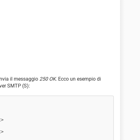
rinvia il messaggio
250 OK
. Ecco un esempio di
rver SMTP (S):
t>
t>