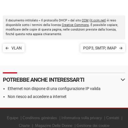
Il documento intitolato « Il protocollo DHCP » dal sito
CCM
(
it.ccm.net
) è reso
disponibile sotto i termini della licenza
Creative Commons
. È possibile copiare,
modificare delle copie di questa pagina, nelle condizioni previste dalla licenza,
finché questa nota appaia chiaramente.
VLAN
POP3, SMTP, IMAP
POTREBBE ANCHE INTERESSARTI
Ethernet non dispone di una configurazione IP valida
Non riesco ad accedere a internet
Equipe
Conditions générales
Informativa sulla privacy
Contatti
Charte
Magazine Delle Donne
Gestione dei cookie