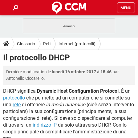
MENU
HOME
COVID-19
GAMING
GUIDE
Glossario
Reti
Internet (protocolli)
INTRATTENIMENTO
ANDROID
COVID-19
GAMING
DOWNLOAD
Il protocollo DHCP
iOS
WINDOWS 10
INTRATTENIMENTO
ANDROID
INSTAGRAM
COVID-19
WHATSAPP
GAMING
FORUM
Dernière modification le
lunedì 16 ottobre 2017 à 15:46
par
iOS
WINDOWS 10
TIKTOK
INTRATTENIMENTO
FACEBOOK
ANDROID
Antonello Ciccarello.
INSTAGRAM
COVID-19
WHATSAPP
GAMING
GLOSSARIO
HARDWARE
iOS
WINDOWS 10
DHCP significa
Dynamic Host Configuration Protocol
. È un
TIKTOK
INTRATTENIMENTO
FACEBOOK
ANDROID
protocollo
che permette ad un computer che si connette su
INSTAGRAM
COVID-19
WHATSAPP
GAMING
HARDWARE
iOS
WINDOWS 10
una
rete
di ottenere
in modo dinamico
(cioè senza intervento
TIKTOK
INTRATTENIMENTO
FACEBOOK
ANDROID
particolare) la sua configurazione (principalmente, la sua
INSTAGRAM
WHATSAPP
configurazione di rete). Si deve solo specificare al computer
HARDWARE
iOS
WINDOWS 10
di trovarsi un
TIKTOK
indirizzo IP
da solo attraverso DHCP. Con lo
FACEBOOK
INSTAGRAM
WHATSAPP
scopo principale di semplificare l'amministrazione di una
HARDWARE