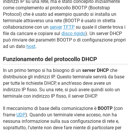
indirizzi IP su una rete, ma è stato concepito inizialmente
come complemento al protocollo BOOTP (Bootstrap
Protocol) che è usato ad esempio quando si installa un
terminale attraverso una rete (BOOTP è usato in stretta
collaborazione con un
server
TFTP
su quale il cliente trova i
file da caricare e copiare sul
disco rigido
). Un server DHCP
può rinviare dei parametri BOOTP o di configurazione propri
ad un dato
host
.
Funzionamento del protocollo DHCP
In un primo tempo si ha bisogno di un
server DHCP
che
distribuisce gli indirizzi IP. Questo terminale servirà da base
per tutte le richieste DHCP, e anch'esso deve avere un
indirizzo IP fisso. Su una rete, si può avere quindi solo un
terminale con indirizzo IP fisso, il server DHCP.
Il meccanismo di base della comunicazione è
BOOTP
(con
frame
UDP
). Quando un terminale viene acceso, non ha
nessuna informazione sulla sua configurazione di rete e,
soprattutto, l'utente non deve fare niente di particolare per