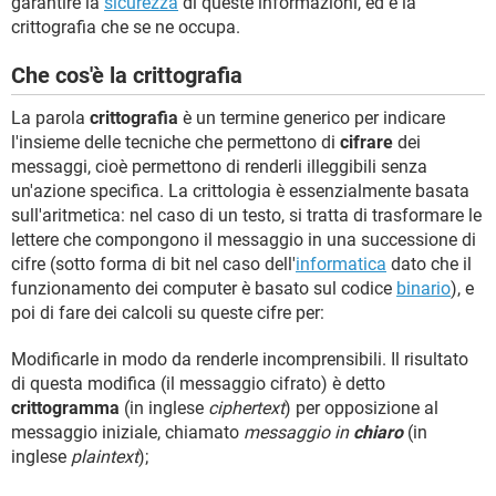
garantire la
sicurezza
di queste informazioni, ed è la
crittografia che se ne occupa.
Che cos'è la crittografia
La parola
crittografia
è un termine generico per indicare
l'insieme delle tecniche che permettono di
cifrare
dei
messaggi, cioè permettono di renderli illeggibili senza
un'azione specifica. La crittologia è essenzialmente basata
sull'aritmetica: nel caso di un testo, si tratta di trasformare le
lettere che compongono il messaggio in una successione di
cifre (sotto forma di bit nel caso dell'
informatica
dato che il
funzionamento dei computer è basato sul codice
binario
), e
poi di fare dei calcoli su queste cifre per:
Modificarle in modo da renderle incomprensibili. Il risultato
di questa modifica (il messaggio cifrato) è detto
crittogramma
(in inglese
ciphertext
) per opposizione al
messaggio iniziale, chiamato
messaggio in
chiaro
(in
inglese
plaintext
);