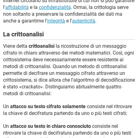
internet circolano su infrastrutture di cui non si può garantire
l'
affidabilità
e la
confidenzialità
. Ormai, la crittologia serve
non soltanto a preservare la confidenzialità dei dati ma
anche a garantirne l'
integrità
e l'
autenticità
.
La crittoanalisi
Viene detta
crittoanalisi
la ricostruzione di un messaggio
cifrato in chiaro attraverso dei metodi matematici. Così, ogni
crittosistema deve necessariamente essere resistente ai
metodi di crittoanalisi. Quando un metodo di crittoanalisi
permette di decifrare un messaggio cifrato attraverso un
crittosistema, si dice allora che l'algoritmo di decodificazione
è stato «crackato». Distinguiamo abitualmente quattro
metodi di crittoanalisi:
Un
attacco su testo cifrato solamente
consiste nel ritrovare
la chiave di decifratura partendo da uno o più testi cifrati;
Un
attacco su testo in chiaro conosciuto
consiste nel
ritrovare la chiave di decifratura partendo da uno o più testi