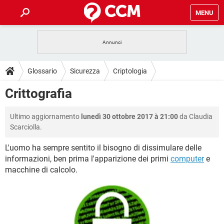
MENU
HOME
COVID-19
GAMING
GUIDE
Glossario
Sicurezza
Criptologia
INTRATTENIMENTO
ANDROID
COVID-19
GAMING
DOWNLOAD
Crittografia
iOS
WINDOWS 10
INTRATTENIMENTO
ANDROID
INSTAGRAM
COVID-19
WHATSAPP
GAMING
FORUM
Ultimo aggiornamento
lunedì 30 ottobre 2017 à 21:00
da Claudia
iOS
WINDOWS 10
TIKTOK
INTRATTENIMENTO
FACEBOOK
ANDROID
Scarciolla.
INSTAGRAM
COVID-19
WHATSAPP
GAMING
GLOSSARIO
HARDWARE
iOS
WINDOWS 10
L'uomo ha sempre sentito il bisogno di dissimulare delle
TIKTOK
INTRATTENIMENTO
FACEBOOK
ANDROID
informazioni, ben prima l'apparizione dei primi
computer
e
INSTAGRAM
COVID-19
WHATSAPP
GAMING
HARDWARE
iOS
WINDOWS 10
macchine di calcolo.
TIKTOK
INTRATTENIMENTO
FACEBOOK
ANDROID
INSTAGRAM
WHATSAPP
HARDWARE
iOS
WINDOWS 10
TIKTOK
FACEBOOK
INSTAGRAM
WHATSAPP
HARDWARE