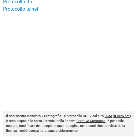
Protocollo rtp
Protocollo telnet
Il documento intitolato « Crittografia - Il protocollo SET » dal sito
CCM
(
it.ccm.net
)
è reso disponibile sotto i termini della licenza
Creative Commons
. È possibile
copiare, modificare delle copie di questa pagina, nelle condizioni previste dalla
licenza, finché questa nota appaia chiaramente.