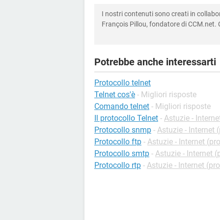
I nostri contenuti sono creati in colla
François Pillou, fondatore di CCM.net. C
Potrebbe anche interessarti
Protocollo telnet
Telnet cos'è
- Migliori risposte
Comando telnet
- Migliori risposte
Il protocollo Telnet
-
Astuzie - Interne
Protocollo snmp
-
Astuzie - Internet (
Protocollo ftp
-
Astuzie - Internet (pro
Protocollo smtp
-
Astuzie - Internet (
Protocollo rtp
-
Astuzie - Internet (pro