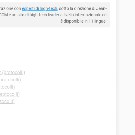
borazione con
esperti di high-tech
, sotto la direzione di Jean-
CM è un sito di high-tech leader a livello internazionale ed
è disponibile in 11 lingue.
t (protocolli)
protocolli)
tocolli)
protocolli)
tocolli)