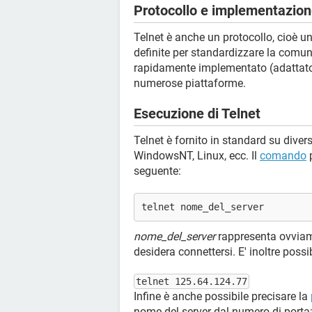
Protocollo e implementazio
Telnet è anche un protocollo, cioè u
definite per standardizzare la comun
rapidamente implementato (adattato 
numerose piattaforme.
Esecuzione di Telnet
Telnet è fornito in standard su dive
WindowsNT, Linux, ecc. Il
comando
p
seguente:
telnet nome_del_server
nome_del_server
rappresenta ovviame
desidera connettersi. E' inoltre possib
telnet 125.64.124.77
Infine è anche possibile precisare la
nome del server dal numero di porta