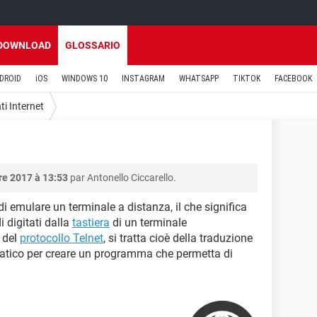
DOWNLOAD
GLOSSARIO
DROID
iOS
WINDOWS 10
INSTAGRAM
WHATSAPP
TIKTOK
FACEBOOK
i Internet
re 2017 à 13:53
par Antonello Ciccarello.
i emulare un terminale a distanza, il che significa
 digitati dalla
tastiera
di un terminale
 del
protocollo Telnet
, si tratta cioè della traduzione
rmatico per creare un programma che permetta di