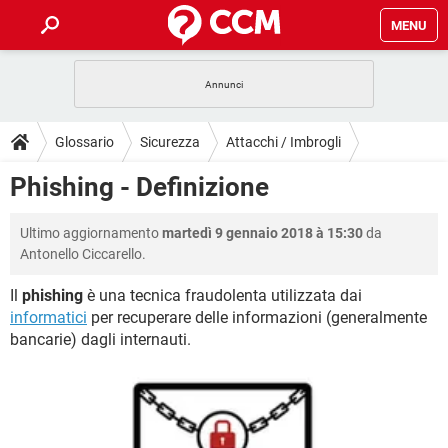
MENU
HOME
COVID-19
GAMING
GUIDE
Glossario
Sicurezza
Attacchi / Imbrogli
INTRATTENIMENTO
ANDROID
COVID-19
GAMING
DOWNLOAD
Phishing - Definizione
iOS
WINDOWS 10
INTRATTENIMENTO
ANDROID
INSTAGRAM
COVID-19
WHATSAPP
GAMING
FORUM
Ultimo aggiornamento
martedì 9 gennaio 2018 à 15:30
da
iOS
WINDOWS 10
TIKTOK
INTRATTENIMENTO
FACEBOOK
ANDROID
Antonello Ciccarello.
INSTAGRAM
COVID-19
WHATSAPP
GAMING
GLOSSARIO
HARDWARE
iOS
WINDOWS 10
Il
phishing
è una tecnica fraudolenta utilizzata dai
TIKTOK
INTRATTENIMENTO
FACEBOOK
ANDROID
informatici
per recuperare delle informazioni (generalmente
INSTAGRAM
COVID-19
WHATSAPP
GAMING
HARDWARE
iOS
WINDOWS 10
bancarie) dagli internauti.
TIKTOK
INTRATTENIMENTO
FACEBOOK
ANDROID
INSTAGRAM
WHATSAPP
HARDWARE
iOS
WINDOWS 10
TIKTOK
FACEBOOK
INSTAGRAM
WHATSAPP
HARDWARE