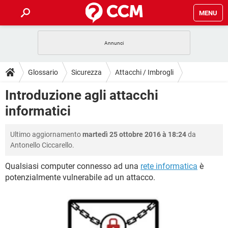
MENU
HOME
COVID-19
GAMING
GUIDE
Glossario
Sicurezza
Attacchi / Imbrogli
INTRATTENIMENTO
ANDROID
COVID-19
GAMING
DOWNLOAD
Introduzione agli attacchi
iOS
WINDOWS 10
INTRATTENIMENTO
ANDROID
informatici
INSTAGRAM
COVID-19
WHATSAPP
GAMING
FORUM
iOS
WINDOWS 10
TIKTOK
INTRATTENIMENTO
FACEBOOK
ANDROID
Ultimo aggiornamento
martedì 25 ottobre 2016 à 18:24
da
INSTAGRAM
COVID-19
WHATSAPP
GAMING
GLOSSARIO
HARDWARE
iOS
Antonello Ciccarello.
WINDOWS 10
TIKTOK
INTRATTENIMENTO
FACEBOOK
ANDROID
INSTAGRAM
COVID-19
WHATSAPP
GAMING
Qualsiasi computer connesso ad una
rete informatica
è
HARDWARE
iOS
WINDOWS 10
potenzialmente vulnerabile ad un attacco.
TIKTOK
INTRATTENIMENTO
FACEBOOK
ANDROID
INSTAGRAM
WHATSAPP
HARDWARE
iOS
WINDOWS 10
TIKTOK
FACEBOOK
INSTAGRAM
WHATSAPP
HARDWARE