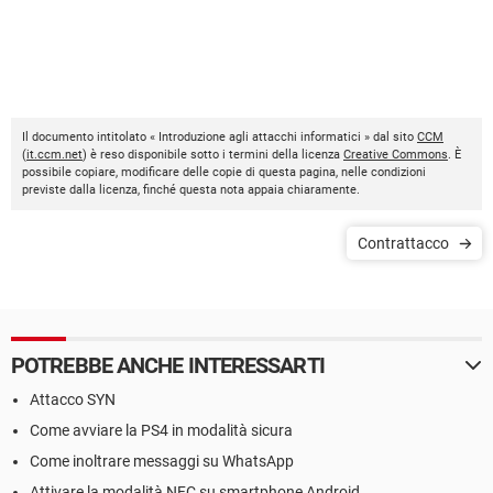
Il documento intitolato « Introduzione agli attacchi informatici » dal sito
CCM
(
it.ccm.net
) è reso disponibile sotto i termini della licenza
Creative Commons
. È
possibile copiare, modificare delle copie di questa pagina, nelle condizioni
previste dalla licenza, finché questa nota appaia chiaramente.
Contrattacco
POTREBBE ANCHE INTERESSARTI
Attacco SYN
Come avviare la PS4 in modalità sicura
Come inoltrare messaggi su WhatsApp
Attivare la modalità NFC su smartphone Android