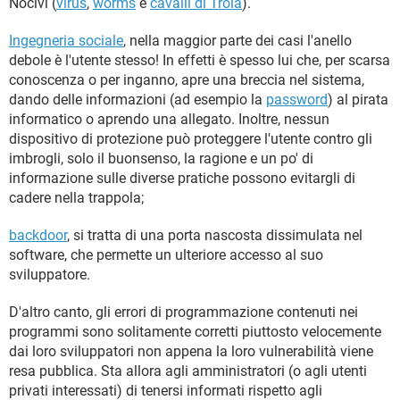
Nocivi (
virus
,
worms
e
cavalli di Troia
).
Ingegneria sociale
, nella maggior parte dei casi l'anello
debole è l'utente stesso! In effetti è spesso lui che, per scarsa
conoscenza o per inganno, apre una breccia nel sistema,
dando delle informazioni (ad esempio la
password
) al pirata
informatico o aprendo una allegato. Inoltre, nessun
dispositivo di protezione può proteggere l'utente contro gli
imbrogli, solo il buonsenso, la ragione e un po' di
informazione sulle diverse pratiche possono evitargli di
cadere nella trappola;
backdoor
, si tratta di una porta nascosta dissimulata nel
software, che permette un ulteriore accesso al suo
sviluppatore.
D'altro canto, gli errori di programmazione contenuti nei
programmi sono solitamente corretti piuttosto velocemente
dai loro sviluppatori non appena la loro vulnerabilità viene
resa pubblica. Sta allora agli amministratori (o agli utenti
privati interessati) di tenersi informati rispetto agli