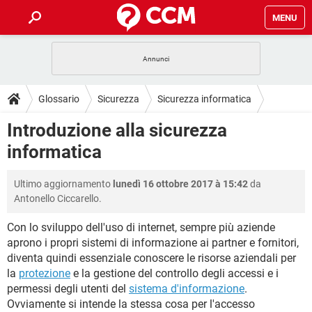
MENU
HOME
COVID-19
GAMING
GUIDE
Glossario
Sicurezza
Sicurezza informatica
INTRATTENIMENTO
ANDROID
COVID-19
GAMING
DOWNLOAD
Introduzione alla sicurezza
iOS
WINDOWS 10
INTRATTENIMENTO
ANDROID
informatica
INSTAGRAM
COVID-19
WHATSAPP
GAMING
FORUM
iOS
WINDOWS 10
TIKTOK
INTRATTENIMENTO
FACEBOOK
ANDROID
Ultimo aggiornamento
lunedì 16 ottobre 2017 à 15:42
da
INSTAGRAM
COVID-19
WHATSAPP
GAMING
GLOSSARIO
HARDWARE
iOS
Antonello Ciccarello.
WINDOWS 10
TIKTOK
INTRATTENIMENTO
FACEBOOK
ANDROID
INSTAGRAM
COVID-19
WHATSAPP
GAMING
Con lo sviluppo dell'uso di internet, sempre più aziende
HARDWARE
iOS
WINDOWS 10
aprono i propri sistemi di informazione ai partner e fornitori,
TIKTOK
INTRATTENIMENTO
FACEBOOK
ANDROID
diventa quindi essenziale conoscere le risorse aziendali per
INSTAGRAM
WHATSAPP
HARDWARE
iOS
WINDOWS 10
la
protezione
e la gestione del controllo degli accessi e i
TIKTOK
FACEBOOK
permessi degli utenti del
sistema d'informazione
.
INSTAGRAM
WHATSAPP
Ovviamente si intende la stessa cosa per l'accesso
HARDWARE