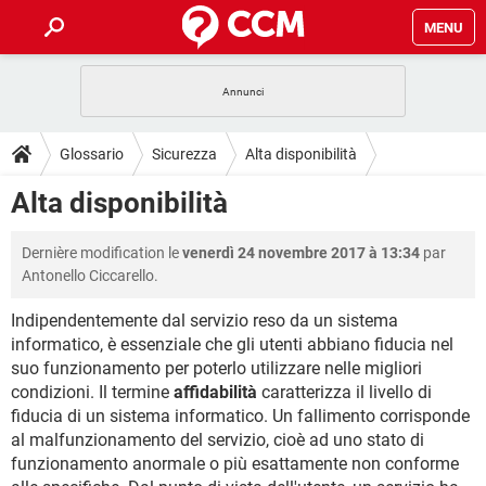
MENU
HOME
COVID-19
GAMING
GUIDE
Glossario
Sicurezza
Alta disponibilità
INTRATTENIMENTO
ANDROID
COVID-19
GAMING
DOWNLOAD
Alta disponibilità
iOS
WINDOWS 10
INTRATTENIMENTO
ANDROID
INSTAGRAM
COVID-19
WHATSAPP
GAMING
FORUM
Dernière modification le
venerdì 24 novembre 2017 à 13:34
par
iOS
WINDOWS 10
TIKTOK
INTRATTENIMENTO
FACEBOOK
ANDROID
Antonello Ciccarello.
INSTAGRAM
COVID-19
WHATSAPP
GAMING
GLOSSARIO
HARDWARE
iOS
WINDOWS 10
Indipendentemente dal servizio reso da un sistema
TIKTOK
INTRATTENIMENTO
FACEBOOK
ANDROID
informatico, è essenziale che gli utenti abbiano fiducia nel
INSTAGRAM
COVID-19
WHATSAPP
GAMING
HARDWARE
iOS
WINDOWS 10
suo funzionamento per poterlo utilizzare nelle migliori
TIKTOK
INTRATTENIMENTO
FACEBOOK
ANDROID
condizioni. Il termine
affidabilità
caratterizza il livello di
INSTAGRAM
WHATSAPP
fiducia di un sistema informatico. Un fallimento corrisponde
HARDWARE
iOS
WINDOWS 10
al malfunzionamento del servizio, cioè ad uno stato di
TIKTOK
FACEBOOK
INSTAGRAM
WHATSAPP
funzionamento anormale o più esattamente non conforme
HARDWARE