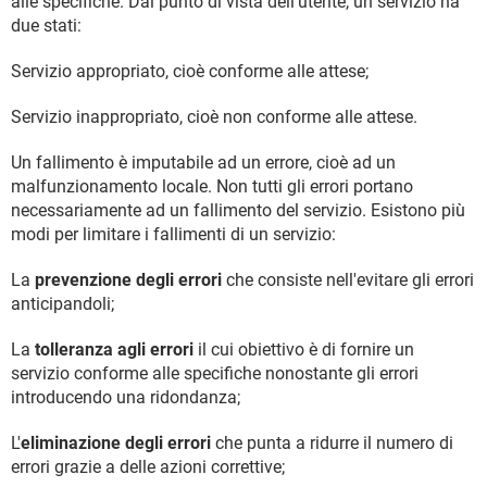
alle specifiche. Dal punto di vista dell'utente, un servizio ha
TIKTOK
FACEBOOK
due stati:
HARDWARE
Servizio appropriato, cioè conforme alle attese;
Servizio inappropriato, cioè non conforme alle attese.
Un fallimento è imputabile ad un errore, cioè ad un
malfunzionamento locale. Non tutti gli errori portano
necessariamente ad un fallimento del servizio. Esistono più
modi per limitare i fallimenti di un servizio:
La
prevenzione degli errori
che consiste nell'evitare gli errori
anticipandoli;
La
tolleranza agli errori
il cui obiettivo è di fornire un
servizio conforme alle specifiche nonostante gli errori
introducendo una ridondanza;
L'
eliminazione degli errori
che punta a ridurre il numero di
errori grazie a delle azioni correttive;