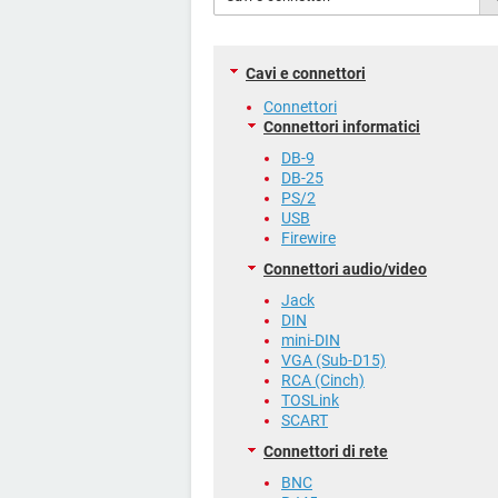
Cavi e connettori
Connettori
Connettori informatici
DB-9
DB-25
PS/2
USB
Firewire
Connettori audio/video
Jack
DIN
mini-DIN
VGA (Sub-D15)
RCA (Cinch)
TOSLink
SCART
Connettori di rete
BNC