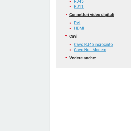
RJ45
RJ11
Connettori video digitali
DVI
HDMI
Cavi
Cavo RJ45 incrociato
Cavo Null-Modem
Vedere anche: