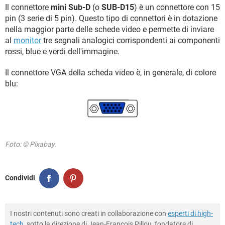
TIKTOK
FACEBOOK
Il connettore
mini Sub-D
(o
SUB-D15
) è un connettore con 15
pin (3 serie di 5 pin). Questo tipo di connettori è in dotazione
HARDWARE
nella maggior parte delle schede video e permette di inviare
al
monitor
tre segnali analogici corrispondenti ai componenti
rossi, blue e verdi dell'immagine.
Il connettore VGA della scheda video è, in generale, di colore
blu:
Foto: © Pixabay.
Condividi
I nostri contenuti sono creati in collaborazione con
esperti di high-
tech
, sotto la direzione di Jean-François Pillou, fondatore di