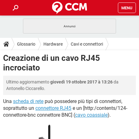
MENU
HOME
COVID-19
GAMING
GUIDE
Glossario
Hardware
Cavi e connettori
INTRATTENIMENTO
ANDROID
COVID-19
GAMING
DOWNLOAD
Creazione di un cavo RJ45
iOS
WINDOWS 10
INTRATTENIMENTO
ANDROID
incrociato
INSTAGRAM
COVID-19
WHATSAPP
GAMING
FORUM
iOS
WINDOWS 10
TIKTOK
INTRATTENIMENTO
FACEBOOK
ANDROID
Ultimo aggiornamento
giovedì 19 ottobre 2017 à 13:26
da
INSTAGRAM
COVID-19
WHATSAPP
GAMING
GLOSSARIO
HARDWARE
iOS
Antonello Ciccarello.
WINDOWS 10
TIKTOK
INTRATTENIMENTO
FACEBOOK
ANDROID
INSTAGRAM
COVID-19
WHATSAPP
GAMING
Una
scheda di rete
può possedere più tipi di connettori,
HARDWARE
iOS
WINDOWS 10
soprattutto un
connettore RJ45
e un [http:/contents/124-
TIKTOK
INTRATTENIMENTO
FACEBOOK
ANDROID
connettore-bnc connettore BNC] (
cavo coassiale
).
INSTAGRAM
WHATSAPP
HARDWARE
iOS
WINDOWS 10
TIKTOK
FACEBOOK
INSTAGRAM
WHATSAPP
HARDWARE