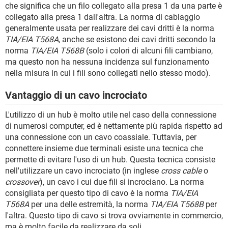
che significa che un filo collegato alla presa 1 da una parte è
collegato alla presa 1 dall'altra. La norma di cablaggio
generalmente usata per realizzare dei cavi dritti è la norma
TIA/EIA T568A
, anche se esistono dei cavi dritti secondo la
norma
TIA/EIA T568B
(solo i colori di alcuni fili cambiano,
ma questo non ha nessuna incidenza sul funzionamento
nella misura in cui i fili sono collegati nello stesso modo).
Vantaggio di un cavo incrociato
L'utilizzo di un hub è molto utile nel caso della connessione
di numerosi computer, ed è nettamente più rapida rispetto ad
una connessione con un cavo coassiale. Tuttavia, per
connettere insieme due terminali esiste una tecnica che
permette di evitare l'uso di un hub. Questa tecnica consiste
nell'utilizzare un cavo incrociato (in inglese
cross cable
o
crossover
), un cavo i cui due fili si incrociano. La norma
consigliata per questo tipo di cavo è la norma
TIA/EIA
T568A
per una delle estremità, la norma
TIA/EIA T568B
per
l'altra. Questo tipo di cavo si trova ovviamente in commercio,
ma è molto facile da realizzare da soli.