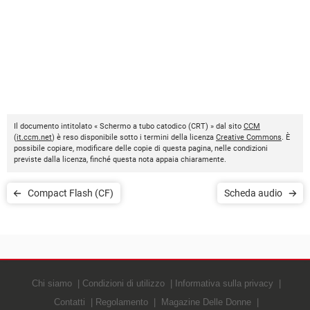
Il documento intitolato « Schermo a tubo catodico (CRT) » dal sito
CCM
(
it.ccm.net
) è reso disponibile sotto i termini della licenza
Creative Commons
. È
possibile copiare, modificare delle copie di questa pagina, nelle condizioni
previste dalla licenza, finché questa nota appaia chiaramente.
Compact Flash (CF)
Scheda audio
Chi siamo
Condizioni di utilizzo
Informativa sulla privacy
Contatti
Regolamento
Magazine Delle Donne