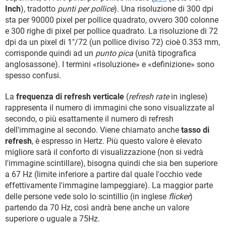
Inch
), tradotto
punti per pollice
). Una risoluzione di 300 dpi
sta per 90000 pixel per pollice quadrato, ovvero 300 colonne
e 300 righe di pixel per pollice quadrato. La risoluzione di 72
dpi da un pixel di 1"/72 (un pollice diviso 72) cioè 0.353 mm,
corrisponde quindi ad un
punto pica
(unità tipografica
anglosassone). I termini «risoluzione» e «definizione» sono
spesso confusi.
La
frequenza di refresh verticale
(
refresh rate
in inglese)
rappresenta il numero di immagini che sono visualizzate al
secondo, o più esattamente il numero di refresh
dell'immagine al secondo. Viene chiamato anche
tasso di
refresh
, è espresso in Hertz. Più questo valore è elevato
migliore sarà il conforto di visualizzazione (non si vedrà
l'immagine scintillare), bisogna quindi che sia ben superiore
a 67 Hz (limite inferiore a partire dal quale l'occhio vede
effettivamente l'immagine lampeggiare). La maggior parte
delle persone vede solo lo scintillio (in inglese
flicker
)
partendo da 70 Hz, così andrà bene anche un valore
superiore o uguale a 75Hz.