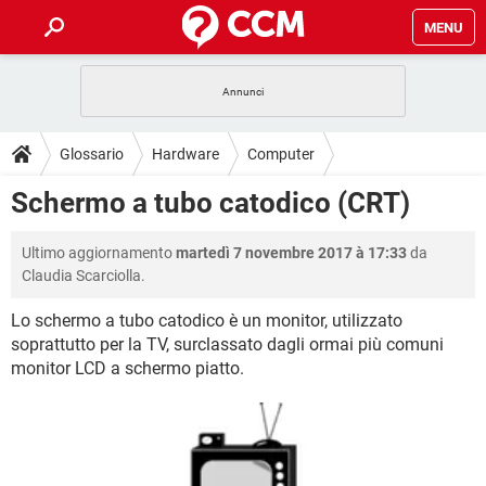
MENU
HOME
COVID-19
GAMING
GUIDE
Glossario
Hardware
Computer
INTRATTENIMENTO
ANDROID
COVID-19
GAMING
DOWNLOAD
Schermo a tubo catodico (CRT)
iOS
WINDOWS 10
INTRATTENIMENTO
ANDROID
INSTAGRAM
COVID-19
WHATSAPP
GAMING
FORUM
Ultimo aggiornamento
martedì 7 novembre 2017 à 17:33
da
iOS
WINDOWS 10
TIKTOK
INTRATTENIMENTO
FACEBOOK
ANDROID
Claudia Scarciolla.
INSTAGRAM
COVID-19
WHATSAPP
GAMING
GLOSSARIO
HARDWARE
iOS
WINDOWS 10
Lo schermo a tubo catodico è un monitor, utilizzato
TIKTOK
INTRATTENIMENTO
FACEBOOK
ANDROID
soprattutto per la TV, surclassato dagli ormai più comuni
INSTAGRAM
COVID-19
WHATSAPP
GAMING
HARDWARE
iOS
WINDOWS 10
monitor LCD a schermo piatto.
TIKTOK
INTRATTENIMENTO
FACEBOOK
ANDROID
INSTAGRAM
WHATSAPP
HARDWARE
iOS
WINDOWS 10
TIKTOK
FACEBOOK
INSTAGRAM
WHATSAPP
HARDWARE