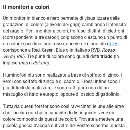
Il monitori a colori
Un monitor in bianco e nero permette di visualizzare delle
gradazioni di colore (a livello dei grigi) cambiando l'intensità
del raggio. Per i monitor a colori, tre fasci distinti di elettroni
(corrispondenti a tre catodi) colpiscono ciascuno un punto di
un colore specifico: uno rosso, uno verde e uno blu (
RGB
,
corrisponde a Red, Green, Blue o in italiano RVB,
Rosso,
Verde, Blu
). Tre punti di colore sono quindi detti
triade
(in
inglese
triad
o
dot trio
).
I luminofori blu sono realizzate a base di solfato di zinco, i
verdi con solfato di zinco e di cadmio. I rossi infine sono i
più difficili da realizzare, e sono fatti partendo da un
miscuglio di ittrio e europio, oppure di ossido di gadolinio.
Tuttavia questi forsfor sono così ravvicinati le une alle altre
che l'occhio non ha la capacità di distinguerle: vede un
colore composto da questi tre colori. Provate a mettere una
piccola goccia d'acqua sul vetro del vostro schermo: questa