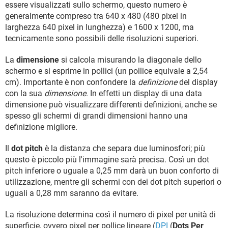
essere visualizzati sullo schermo, questo numero è
generalmente compreso tra 640 x 480 (480 pixel in
larghezza 640 pixel in lunghezza) e 1600 x 1200, ma
tecnicamente sono possibili delle risoluzioni superiori.
La
dimensione
si calcola misurando la diagonale dello
schermo e si esprime in pollici (un pollice equivale a 2,54
cm). Importante è non confondere la
definizione
del display
con la sua
dimensione
. In effetti un display di una data
dimensione può visualizzare differenti definizioni, anche se
spesso gli schermi di grandi dimensioni hanno una
definizione migliore.
Il
dot pitch
è la distanza che separa due luminosfori; più
questo è piccolo più l'immagine sarà precisa. Così un dot
pitch inferiore o uguale a 0,25 mm darà un buon conforto di
utilizzazione, mentre gli schermi con dei dot pitch superiori o
uguali a 0,28 mm saranno da evitare.
La risoluzione determina così il numero di pixel per unità di
superficie, ovvero pixel per pollice lineare (
DPI
(
Dots Per