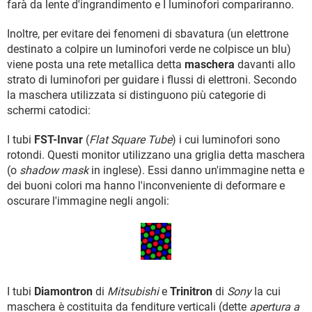
farà da lente d'ingrandimento e I luminofori compariranno.
Inoltre, per evitare dei fenomeni di sbavatura (un elettrone
destinato a colpire un luminofori verde ne colpisce un blu)
viene posta una rete metallica detta
maschera
davanti allo
strato di luminofori per guidare i flussi di elettroni. Secondo
la maschera utilizzata si distinguono più categorie di
schermi catodici:
I tubi
FST-Invar
(
Flat Square Tube
) i cui luminofori sono
rotondi. Questi monitor utilizzano una griglia detta maschera
(o
shadow mask
in inglese). Essi danno un'immagine netta e
dei buoni colori ma hanno l'inconveniente di deformare e
oscurare l'immagine negli angoli:
I tubi
Diamontron
di
Mitsubishi
e
Trinitron
di
Sony
la cui
maschera è costituita da fenditure verticali (dette
apertura a