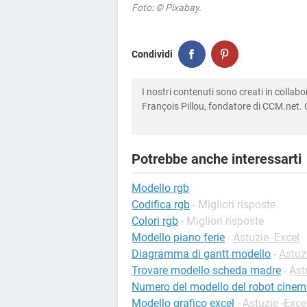
Foto: © Pixabay.
Condividi
I nostri contenuti sono creati in colla
François Pillou, fondatore di CCM.net. C
Potrebbe anche interessarti
Modello rgb
Codifica rgb
- Migliori risposte
Colori rgb
- Migliori risposte
Modello piano ferie
-
Astuzie -Excel
Diagramma di gantt modello
-
Astuz
Trovare modello scheda madre
-
Ast
Numero del modello del robot cinem
Modello grafico excel
-
Astuzie -Exce