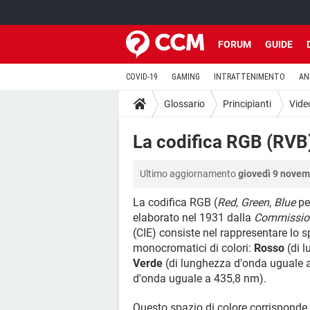
FORUM
GUIDE
COVID-19
GAMING
INTRATTENIMENTO
AN
Glossario
Principianti
Vide
La codifica RGB (RVB
Ultimo aggiornamento
giovedì 9 novem
La codifica RGB (
Red
,
Green
,
Blue
pe
elaborato nel 1931 dalla
Commissione
(CIE) consiste nel rappresentare lo s
monocromatici di colori:
Rosso
(di l
Verde
(di lunghezza d'onda uguale 
d'onda uguale a 435,8 nm).
Questo spazio di colore corrisponde 