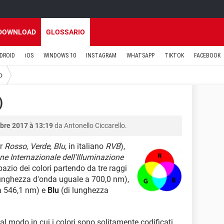
DOWNLOAD
GLOSSARIO
DROID
iOS
WINDOWS 10
INSTAGRAM
WHATSAPP
TIKTOK
FACEBOOK
o
)
bre 2017 à 13:19
da Antonello Ciccarello.
r
Rosso
,
Verde
,
Blu
, in italiano
RVB
),
 Internazionale dell'Illuminazione
pazio dei colori partendo da tre raggi
unghezza d'onda uguale a 700,0 nm),
a 546,1 nm) e
Blu
(di lunghezza
al modo in cui i colori sono solitamente codificati