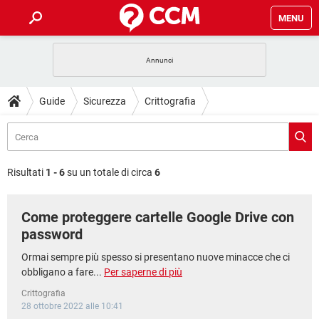
MENU
HOME
COVID-19
GAMING
GUIDE
Guide
Sicurezza
Crittografia
INTRATTENIMENTO
ANDROID
COVID-19
GAMING
DOWNLOAD
iOS
WINDOWS 10
INTRATTENIMENTO
ANDROID
INSTAGRAM
COVID-19
WHATSAPP
GAMING
FORUM
iOS
WINDOWS 10
Risultati
1 - 6
su un totale di circa
6
TIKTOK
INTRATTENIMENTO
FACEBOOK
ANDROID
INSTAGRAM
COVID-19
WHATSAPP
GAMING
GLOSSARIO
HARDWARE
iOS
WINDOWS 10
Come proteggere cartelle Google Drive con
TIKTOK
INTRATTENIMENTO
FACEBOOK
ANDROID
INSTAGRAM
COVID-19
WHATSAPP
GAMING
password
HARDWARE
iOS
WINDOWS 10
TIKTOK
INTRATTENIMENTO
FACEBOOK
ANDROID
Ormai sempre più spesso si presentano nuove minacce che ci
INSTAGRAM
WHATSAPP
obbligano a fare...
Per saperne di più
HARDWARE
iOS
WINDOWS 10
TIKTOK
FACEBOOK
Crittografia
INSTAGRAM
WHATSAPP
28 ottobre 2022 alle 10:41
HARDWARE