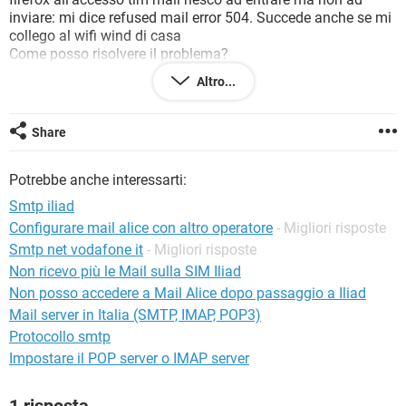
TIKTOK
FACEBOOK
inviare: mi dice refused mail error 504. Succede anche se mi
collego al wifi wind di casa
HARDWARE
Come posso risolvere il problema?
Grazie mille
Altro...
Share
Configurazione:
Android / Firefox 81.0
Potrebbe anche interessarti:
Smtp iliad
Configurare mail alice con altro operatore
- Migliori risposte
Smtp net vodafone it
- Migliori risposte
Non ricevo più le Mail sulla SIM Iliad
Non posso accedere a Mail Alice dopo passaggio a Iliad
Mail server in Italia (SMTP, IMAP, POP3)
Protocollo smtp
Impostare il POP server o IMAP server