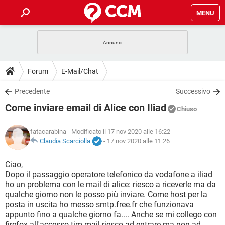
MENU
HOME
COVID-19
GAMING
GUIDE
Forum
E-Mail/Chat
INTRATTENIMENTO
ANDROID
COVID-19
GAMING
DOWNLOAD
Precedente
Successivo
iOS
WINDOWS 10
INTRATTENIMENTO
ANDROID
Come inviare email di Alice con Iliad
INSTAGRAM
COVID-19
WHATSAPP
GAMING
Chiuso
FORUM
iOS
WINDOWS 10
TIKTOK
INTRATTENIMENTO
FACEBOOK
ANDROID
fatacarabina
- Modificato il 17 nov 2020 alle 16:22
INSTAGRAM
COVID-19
WHATSAPP
GAMING
GLOSSARIO
Claudia Scarciolla
-
17 nov 2020 alle 11:26
HARDWARE
iOS
WINDOWS 10
TIKTOK
INTRATTENIMENTO
FACEBOOK
ANDROID
INSTAGRAM
COVID-19
WHATSAPP
GAMING
Ciao,
HARDWARE
iOS
WINDOWS 10
Dopo il passaggio operatore telefonico da vodafone a iliad
TIKTOK
INTRATTENIMENTO
FACEBOOK
ANDROID
ho un problema con le mail di alice: riesco a riceverle ma da
INSTAGRAM
WHATSAPP
qualche giorno non le posso più inviare. Come host per la
HARDWARE
iOS
WINDOWS 10
TIKTOK
FACEBOOK
posta in uscita ho messo smtp.free.fr che funzionava
INSTAGRAM
WHATSAPP
appunto fino a qualche giorno fa.... Anche se mi collego con
HARDWARE
firefox all'accesso tim mail riesco ad entrare ma non ad