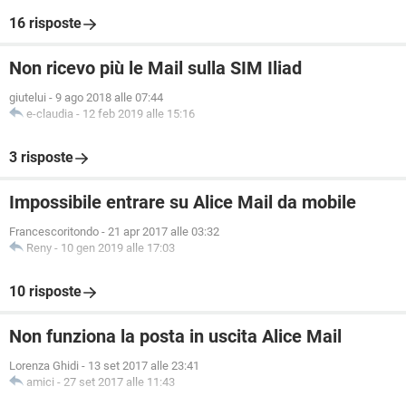
16 risposte
Non ricevo più le Mail sulla SIM Iliad
giutelui
-
9 ago 2018 alle 07:44
e-claudia
-
12 feb 2019 alle 15:16
3 risposte
Impossibile entrare su Alice Mail da mobile
Francescoritondo
-
21 apr 2017 alle 03:32
Reny
-
10 gen 2019 alle 17:03
10 risposte
Non funziona la posta in uscita Alice Mail
Lorenza Ghidi
-
13 set 2017 alle 23:41
amici
-
27 set 2017 alle 11:43