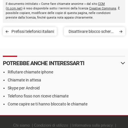
Il documento intitolato « Come fare chiamate anonime » dal sito
CCM
(
it.ccm.net
) è reso disponibile sotto i termini della licenza
Creative Commons
. È
possibile copiare, modificare delle copie di questa pagina, nelle condizioni
previste dalla licenza, finché questa nota appaia chiaramente.
Prefissi telefonici italiani
Disattivare blocco schermo
su Huawei
POTREBBE ANCHE INTERESSARTI
Rifiutare chiamate iphone
Chiamate in attesa
Skype per Android
Telefono fisso non riceve chiamate
Come capire se ti hanno bloccato le chiamate
Chi siamo
Condizioni di utilizzo
Informativa sulla privacy