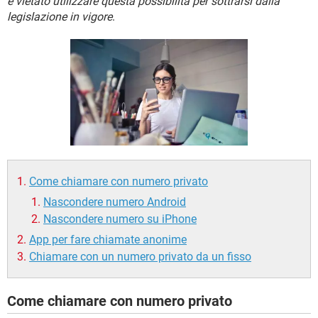
è vietato utilizzare questa possibilità per sottrarsi dalla
TIKTOK
FACEBOOK
legislazione in vigore
.
HARDWARE
Come chiamare con numero privato
Nascondere numero Android
Nascondere numero su iPhone
App per fare chiamate anonime
Chiamare con un numero privato da un fisso
Come chiamare con numero privato