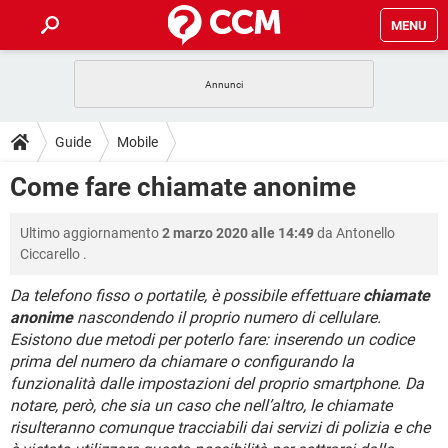
MENU
HOME
COVID-19
GAMING
GUIDE
Guide
Mobile
INTRATTENIMENTO
ANDROID
COVID-19
GAMING
DOWNLOAD
Come fare chiamate anonime
iOS
WINDOWS 10
INTRATTENIMENTO
ANDROID
INSTAGRAM
COVID-19
WHATSAPP
GAMING
FORUM
Ultimo aggiornamento
2 marzo 2020 alle 14:49
da
Antonello
iOS
WINDOWS 10
TIKTOK
INTRATTENIMENTO
FACEBOOK
ANDROID
Ciccarello
.
INSTAGRAM
COVID-19
WHATSAPP
GAMING
GLOSSARIO
HARDWARE
iOS
WINDOWS 10
Da telefono fisso o portatile, è possibile effettuare
chiamate
TIKTOK
INTRATTENIMENTO
FACEBOOK
ANDROID
anonime
nascondendo il proprio numero di cellulare.
INSTAGRAM
COVID-19
WHATSAPP
GAMING
HARDWARE
iOS
WINDOWS 10
Esistono due metodi per poterlo fare: inserendo un codice
TIKTOK
INTRATTENIMENTO
FACEBOOK
ANDROID
prima del numero da chiamare o configurando la
INSTAGRAM
WHATSAPP
funzionalità dalle impostazioni del proprio smartphone. Da
HARDWARE
iOS
WINDOWS 10
notare, però, che sia un caso che nell’altro, le chiamate
TIKTOK
FACEBOOK
INSTAGRAM
WHATSAPP
risulteranno comunque tracciabili dai servizi di polizia e che
HARDWARE