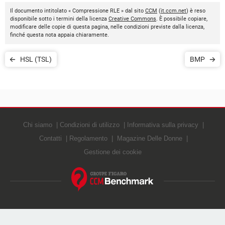
Il documento intitolato « Compressione RLE » dal sito
CCM
(
it.ccm.net
) è reso
disponibile sotto i termini della licenza
Creative Commons
. È possibile copiare,
modificare delle copie di questa pagina, nelle condizioni previste dalla licenza,
finché questa nota appaia chiaramente.
HSL (TSL)
BMP
Chi siamo
Condizioni di utilizzo
Informativa sulla privacy
Contatti
Regolamento
Magazine Delle Donne
Gestione dei cookie