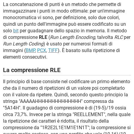
TIKTOK
FACEBOOK
La concatenazione di punti è un metodo che permette di
immagazzinare i punti in modo ottimale: per un'immagine
HARDWARE
monocromatica vi sono, per definizione, solo due colori,
quindi un punto dell'immagine può essere codificato su un
solo
bit
per guadagnare dello spazio in memoria. Il metodo
di compressione
RLE
(
Run Length Encoding
, talvolta
RLC
per
Run Length Coding
) è usato per numerosi formati di
immagini (
BMP
,
PCX
,
TIFF
). È basato sulla ripetizione di
elementi consecutivi.
La compressione RLE
Il principio di base consiste nel codificare un primo elemento
che da il numero di ripetizioni di un valore poi completarlo
con il valore da ripetere. Quindi, secondo questo principio la
stringa "AAAAAHHHHHHHHHHHHHH" compressa da
"5A14H". Il guadagno di compressione è di (19-5)/19 ossia
circa 73,7%. Invece per la stringa "REELLEMENT", nella quale
la ripetizione dei caratteri è ridotta, il risultato della
compressione da "1R2E2L1E1M1E1N1T"; la compressione si