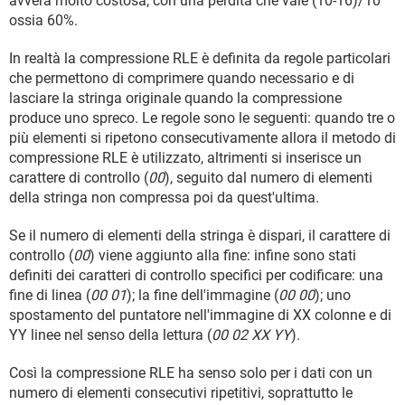
avvera molto costosa, con una perdita che vale (10-16)/10
ossia 60%.
In realtà la compressione RLE è definita da regole particolari
che permettono di comprimere quando necessario e di
lasciare la stringa originale quando la compressione
produce uno spreco. Le regole sono le seguenti: quando tre o
più elementi si ripetono consecutivamente allora il metodo di
compressione RLE è utilizzato, altrimenti si inserisce un
carattere di controllo (
00
), seguito dal numero di elementi
della stringa non compressa poi da quest'ultima.
Se il numero di elementi della stringa è dispari, il carattere di
controllo (
00
) viene aggiunto alla fine: infine sono stati
definiti dei caratteri di controllo specifici per codificare: una
fine di linea (
00 01
); la fine dell'immagine (
00 00
); uno
spostamento del puntatore nell'immagine di XX colonne e di
YY linee nel senso della lettura (
00 02 XX YY
).
Così la compressione RLE ha senso solo per i dati con un
numero di elementi consecutivi ripetitivi, soprattutto le