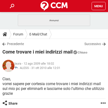
MENU
HOME
COVID-19
GAMING
GUIDE
Forum
E-Mail/Chat
INTRATTENIMENTO
ANDROID
COVID-19
GAMING
DOWNLOAD
Precedente
Successivo
iOS
WINDOWS 10
INTRATTENIMENTO
ANDROID
Come trovare i miei indirizzi mail
INSTAGRAM
COVID-19
WHATSAPP
GAMING
Chiuso
FORUM
iOS
WINDOWS 10
TIKTOK
INTRATTENIMENTO
FACEBOOK
ANDROID
laura
- 12 ago 2009 alle 18:02
INSTAGRAM
COVID-19
WHATSAPP
GAMING
GLOSSARIO
ALESS -
31 ott 2010 alle 12:01
HARDWARE
iOS
WINDOWS 10
TIKTOK
INTRATTENIMENTO
FACEBOOK
ANDROID
INSTAGRAM
COVID-19
WHATSAPP
GAMING
Ciao,
HARDWARE
iOS
WINDOWS 10
vorrei sapere per cortesia come trovare i miei indirizzi mail
TIKTOK
INTRATTENIMENTO
FACEBOOK
ANDROID
sul mio pc per eliminarli e lasciarne solo l'ultimo che utilizzo
INSTAGRAM
WHATSAPP
grazie
HARDWARE
iOS
WINDOWS 10
TIKTOK
FACEBOOK
INSTAGRAM
WHATSAPP
Share
HARDWARE