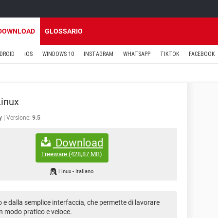
DOWNLOAD
GLOSSARIO
DROID
iOS
WINDOWS 10
INSTAGRAM
WHATSAPP
TIKTOK
FACEBOOK
inux
y
Versione:
9.5
Download
Freeware
(428,87 MB)
Linux
-
Italiano
 e dalla semplice interfaccia, che permette di lavorare
n modo pratico e veloce.