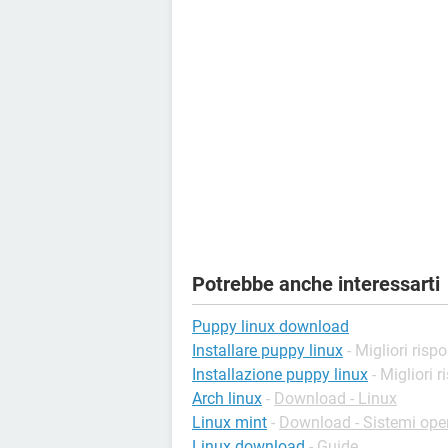
Potrebbe anche interessarti
Puppy linux download
Installare puppy linux
- Migliori risp
Installazione puppy linux
- Migliori 
Arch linux
-
Download - Linux
Linux mint
-
Download - Sistemi oper
Linux download
- Guide