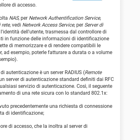
llore di accesso.
volta
NAS
, per
Network Authentification Service
,
 rete
, vedi
Network Access Service
, per
Server di
l'identità dell'utente, trasmessa dal controllore di
iati in funzione delle informazioni di identificazione
mette di memorizzare e di rendere compatibili le
er, ad esempio, poterle fatturare a durata o a volume
esempio).
r di autenticazione è un server RADIUS (
Remote
 un server di autenticazione standard definiti dai RFC
lsiasi servizio di autenticazione. Così, il seguente
mento di una rete sicura con lo standard 802.1x:
cevuto precedentemente una richiesta di connessione
ta di identificazione;
ore di accesso, che la inoltra al server di