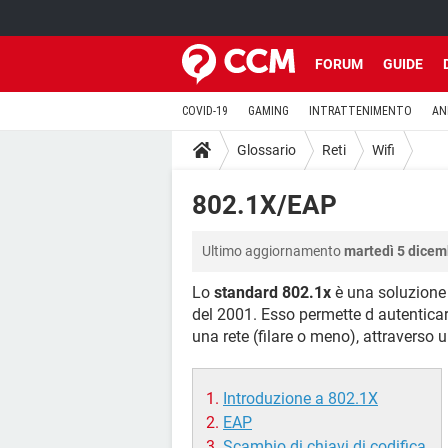
FORUM
GUIDE
COVID-19
GAMING
INTRATTENIMENTO
AN
Glossario
Reti
Wifi
802.1X/EAP
Ultimo aggiornamento
martedì 5 dicem
Lo
standard 802.1x
è una soluzione 
del 2001. Esso permette d autenticar
una rete (filare o meno), attraverso 
Introduzione a 802.1X
EAP
Scambio di chiavi di codifica