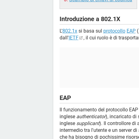
Introduzione a 802.1X
L'
802.1x
si basa sul
protocollo
EAP
(
dall'
IETF
, il cui ruolo è di traspor
EAP
Il funzionamento del protocollo EAP è
inglese
authenticator
), incaricato di
inglese
supplicant
). Il controllore 
intermedio tra l'utente e un server d
che ha bisogno di pochissime risors