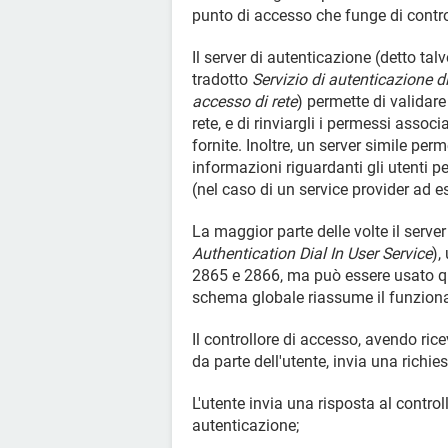
punto di accesso che funge di contro
Il server di autenticazione (detto tal
tradotto
Servizio di autenticazione di
accesso di rete
) permette di validare 
rete, e di rinviargli i permessi assoc
fornite. Inoltre, un server simile per
informazioni riguardanti gli utenti p
(nel caso di un service provider ad 
La maggior parte delle volte il serve
Authentication Dial In User Service
),
2865 e 2866, ma può essere usato qua
schema globale riassume il funziona
Il controllore di accesso, avendo ri
da parte dell'utente, invia una richies
L'utente invia una risposta al controll
autenticazione;