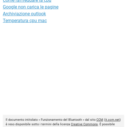
Come raffreddare la cpu
Google non carica le pagine
Archiviazione outlook
Temperatura cpu mac
Il documento intitolato « Funzionamento del Bluetooth » dal sito
CCM
(
it.ccm.net
)
è reso disponibile sotto i termini della licenza
Creative Commons
. È possibile