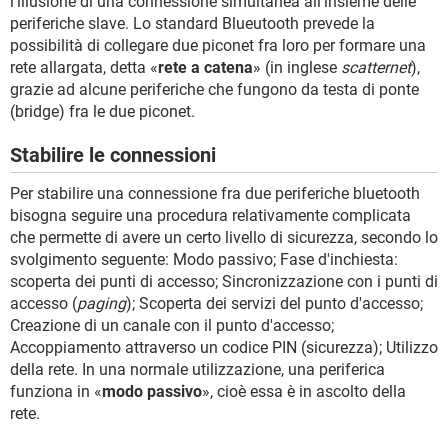
l'illusione di una connessione simultanea all'insieme delle
periferiche slave. Lo standard Blueutooth prevede la
possibilità di collegare due piconet fra loro per formare una
rete allargata, detta «
rete a catena
» (in inglese
scatternet
),
grazie ad alcune periferiche che fungono da testa di ponte
(bridge) fra le due piconet.
Stabilire le connessioni
Per stabilire una connessione fra due periferiche bluetooth
bisogna seguire una procedura relativamente complicata
che permette di avere un certo livello di sicurezza, secondo lo
svolgimento seguente: Modo passivo; Fase d'inchiesta:
scoperta dei punti di accesso; Sincronizzazione con i punti di
accesso (
paging
); Scoperta dei servizi del punto d'accesso;
Creazione di un canale con il punto d'accesso;
Accoppiamento attraverso un codice PIN (sicurezza); Utilizzo
della rete. In una normale utilizzazione, una periferica
funziona in «
modo passivo
», cioè essa è in ascolto della
rete.