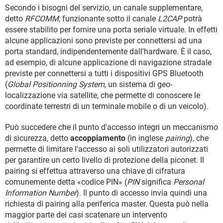
Secondo i bisogni del servizio, un canale supplementare,
detto
RFCOMM
, funzionante sotto il canale
L2CAP
potrà
essere stabilito per fornire una porta seriale virtuale. In effetti
alcune applicazioni sono previste per connettersi ad una
porta standard, indipendentemente dall'hardware. È il caso,
ad esempio, di alcune applicazione di navigazione stradale
previste per connettersi a tutti i dispositivi GPS Bluetooth
(
Global Positionning System
, un sistema di geo-
localizzazione via satellite, che permette di conoscere le
coordinate terrestri di un terminale mobile o di un veicolo).
Può succedere che il punto d'accesso integri un meccanismo
di sicurezza, detto
accoppiamento
(in inglese
pairing
), che
permette di limitare l'accesso ai soli utilizzatori autorizzati
per garantire un certo livello di protezione della piconet. Il
pairing si effettua attraverso una chiave di cifratura
comunemente detta «codice PIN» (
PIN
significa
Personal
Information Number
). Il punto di accesso invia quindi una
richiesta di pairing alla periferica master. Questa può nella
maggior parte dei casi scatenare un intervento