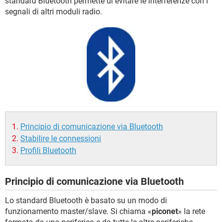
standard Bluetooth permette di evitare le interferenze con i
TIKTOK
FACEBOOK
segnali di altri moduli radio.
HARDWARE
Principio di comunicazione via Bluetooth
Stabilire le connessioni
Profili Bluetooth
Principio di comunicazione via Bluetooth
Lo standard Bluetooth è basato su un modo di
funzionamento master/slave. Si chiama «
piconet
» la rete