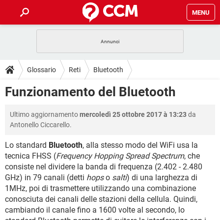
MENU
HOME
COVID-19
GAMING
GUIDE
Glossario
Reti
Bluetooth
INTRATTENIMENTO
ANDROID
COVID-19
GAMING
DOWNLOAD
Funzionamento del Bluetooth
iOS
WINDOWS 10
INTRATTENIMENTO
ANDROID
INSTAGRAM
COVID-19
WHATSAPP
GAMING
FORUM
Ultimo aggiornamento
mercoledì 25 ottobre 2017 à 13:23
da
iOS
WINDOWS 10
TIKTOK
INTRATTENIMENTO
FACEBOOK
ANDROID
Antonello Ciccarello.
INSTAGRAM
COVID-19
WHATSAPP
GAMING
GLOSSARIO
HARDWARE
iOS
WINDOWS 10
Lo standard
Bluetooth
, alla stesso modo del WiFi usa la
TIKTOK
INTRATTENIMENTO
FACEBOOK
ANDROID
tecnica FHSS (
Frequency Hopping Spread Spectrum
, che
INSTAGRAM
COVID-19
WHATSAPP
GAMING
HARDWARE
iOS
WINDOWS 10
consiste nel dividere la banda di frequenza (2.402 - 2.480
TIKTOK
INTRATTENIMENTO
FACEBOOK
ANDROID
GHz) in 79 canali (detti
hops
o
salti
) di una larghezza di
INSTAGRAM
WHATSAPP
1MHz, poi di trasmettere utilizzando una combinazione
HARDWARE
iOS
WINDOWS 10
conosciuta dei canali delle stazioni della cellula. Quindi,
TIKTOK
FACEBOOK
INSTAGRAM
WHATSAPP
cambiando il canale fino a 1600 volte al secondo, lo
HARDWARE