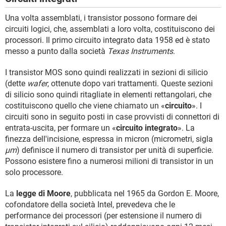
Una volta assemblati, i transistor possono formare dei
circuiti logici, che, assemblati a loro volta, costituiscono dei
processori. Il primo circuito integrato data 1958 ed è stato
messo a punto dalla società
Texas Instruments
.
I transistor MOS sono quindi realizzati in sezioni di silicio
(dette
wafer
, ottenute dopo vari trattamenti. Queste sezioni
di silicio sono quindi ritagliate in elementi rettangolari, che
costituiscono quello che viene chiamato un «
circuito
». I
circuiti sono in seguito posti in case provvisti di connettori di
entrata-uscita, per formare un «
circuito integrato
». La
finezza dell'incisione, espressa in micron (micrometri, sigla
µm
) definisce il numero di transistor per unità di superficie.
Possono esistere fino a numerosi milioni di transistor in un
solo processore.
La
legge di Moore
, pubblicata nel 1965 da Gordon E. Moore,
cofondatore della società Intel, prevedeva che le
performance dei processori (per estensione il numero di