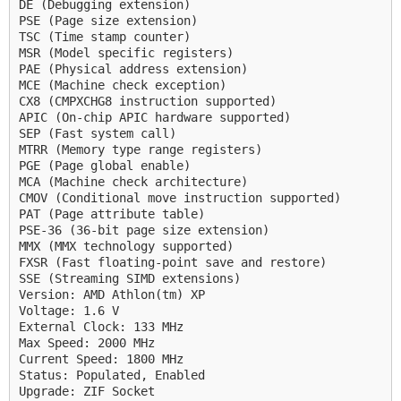
DE (Debugging extension)
PSE (Page size extension)
TSC (Time stamp counter)
MSR (Model specific registers)
PAE (Physical address extension)
MCE (Machine check exception)
CX8 (CMPXCHG8 instruction supported)
APIC (On-chip APIC hardware supported)
SEP (Fast system call)
MTRR (Memory type range registers)
PGE (Page global enable)
MCA (Machine check architecture)
CMOV (Conditional move instruction supported)
PAT (Page attribute table)
PSE-36 (36-bit page size extension)
MMX (MMX technology supported)
FXSR (Fast floating-point save and restore)
SSE (Streaming SIMD extensions)
Version: AMD Athlon(tm) XP
Voltage: 1.6 V
External Clock: 133 MHz
Max Speed: 2000 MHz
Current Speed: 1800 MHz
Status: Populated, Enabled
Upgrade: ZIF Socket