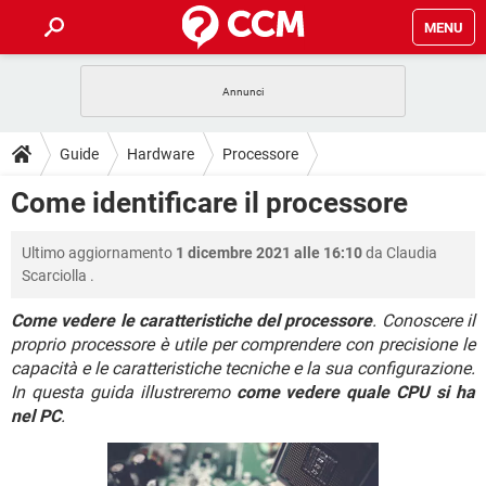
MENU
HOME
COVID-19
GAMING
GUIDE
Guide
Hardware
Processore
INTRATTENIMENTO
ANDROID
COVID-19
GAMING
DOWNLOAD
Come identificare il processore
iOS
WINDOWS 10
INTRATTENIMENTO
ANDROID
INSTAGRAM
COVID-19
WHATSAPP
GAMING
FORUM
Ultimo aggiornamento
1 dicembre 2021 alle 16:10
da
Claudia
iOS
WINDOWS 10
TIKTOK
INTRATTENIMENTO
FACEBOOK
ANDROID
Scarciolla
.
INSTAGRAM
COVID-19
WHATSAPP
GAMING
GLOSSARIO
HARDWARE
iOS
WINDOWS 10
Come vedere le caratteristiche del processore
. Conoscere il
TIKTOK
INTRATTENIMENTO
FACEBOOK
ANDROID
proprio processore è utile per comprendere con precisione le
INSTAGRAM
COVID-19
WHATSAPP
GAMING
HARDWARE
iOS
WINDOWS 10
capacità e le caratteristiche tecniche e la sua configurazione.
TIKTOK
INTRATTENIMENTO
FACEBOOK
ANDROID
In questa guida illustreremo
come vedere quale CPU si ha
INSTAGRAM
WHATSAPP
nel PC
.
HARDWARE
iOS
WINDOWS 10
TIKTOK
FACEBOOK
INSTAGRAM
WHATSAPP
HARDWARE