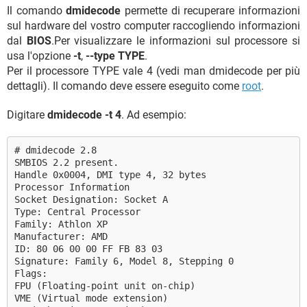
Il comando
dmidecode
permette di recuperare informazioni
sul hardware del vostro computer raccogliendo informazioni
dal
BIOS
.Per visualizzare le informazioni sul processore si
usa l'opzione
-t
,
--type TYPE
.
Per il processore TYPE vale 4 (vedi man dmidecode per più
dettagli). Il comando deve essere eseguito come
root
.
Digitare
dmidecode -t 4
. Ad esempio:
# dmidecode 2.8
SMBIOS 2.2 present.
Handle 0x0004, DMI type 4, 32 bytes
Processor Information
Socket Designation: Socket A
Type: Central Processor
Family: Athlon XP
Manufacturer: AMD
ID: 80 06 00 00 FF FB 83 03
Signature: Family 6, Model 8, Stepping 0
Flags:
FPU (Floating-point unit on-chip)
VME (Virtual mode extension)