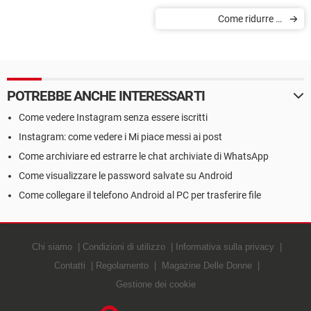
Come ridurre la
temperatura di un
processore che si
surriscalda
POTREBBE ANCHE INTERESSARTI
Come vedere Instagram senza essere iscritti
Instagram: come vedere i Mi piace messi ai post
Come archiviare ed estrarre le chat archiviate di WhatsApp
Come visualizzare le password salvate su Android
Come collegare il telefono Android al PC per trasferire file
Chi siamo
Condizioni di utilizzo
Informativa sulla privacy
Contatti
Regolamento
Magazine Delle Donne
Gestione dei cookie