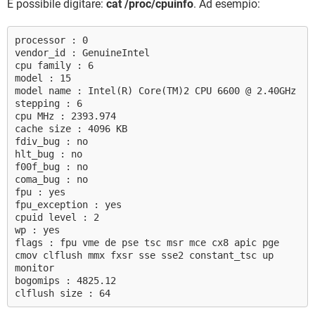
È possibile digitare:
cat /proc/cpuinfo
. Ad esempio:
processor : 0
vendor_id : GenuineIntel
cpu family : 6
model : 15
model name : Intel(R) Core(TM)2 CPU 6600 @ 2.40GHz
stepping : 6
cpu MHz : 2393.974
cache size : 4096 KB
fdiv_bug : no
hlt_bug : no
f00f_bug : no
coma_bug : no
fpu : yes
fpu_exception : yes
cpuid level : 2
wp : yes
flags : fpu vme de pse tsc msr mce cx8 apic pge
cmov clflush mmx fxsr sse sse2 constant_tsc up
monitor
bogomips : 4825.12
clflush size : 64