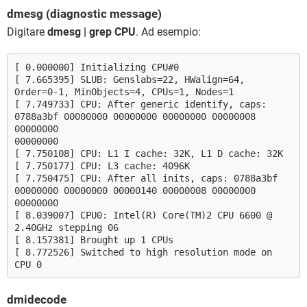
dmesg (diagnostic message)
Digitare
dmesg | grep CPU
. Ad esempio:
[ 0.000000] Initializing CPU#0
[ 7.665395] SLUB: Genslabs=22, HWalign=64,
Order=0-1, MinObjects=4, CPUs=1, Nodes=1
[ 7.749733] CPU: After generic identify, caps:
0788a3bf 00000000 00000000 00000000 00000008
00000000
00000000
[ 7.750108] CPU: L1 I cache: 32K, L1 D cache: 32K
[ 7.750177] CPU: L3 cache: 4096K
[ 7.750475] CPU: After all inits, caps: 0788a3bf
00000000 00000000 00000140 00000008 00000000
00000000
[ 8.039007] CPU0: Intel(R) Core(TM)2 CPU 6600 @
2.40GHz stepping 06
[ 8.157381] Brought up 1 CPUs
[ 8.772526] Switched to high resolution mode on
CPU 0
dmidecode