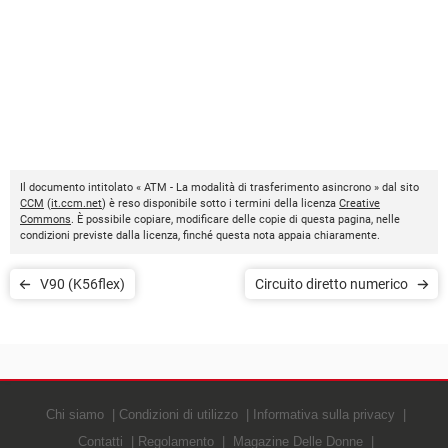
Il documento intitolato « ATM - La modalità di trasferimento asincrono » dal sito
CCM
(
it.ccm.net
) è reso disponibile sotto i termini della licenza
Creative
Commons
. È possibile copiare, modificare delle copie di questa pagina, nelle
condizioni previste dalla licenza, finché questa nota appaia chiaramente.
V90 (K56flex)
Circuito diretto numerico
Chi siamo
Condizioni di utilizzo
Informativa sulla privacy
Contatti
Regolamento
Magazine Delle Donne