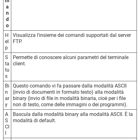
m
a
n
d
o
H
Visualizza l'insieme dei comandi supportati dal server
el
FTP.
p
S
Permette di conoscere alcuni parametri del terminale
ta
client.
tu
s
Bi
Questo comando vi fa passare dalla modalità ASCII
n
(invio di documenti in formato testo) alla modalità
ar
binary (invio di file in modalità binaria, cioè per i file
y
non di testo, come delle immagini o dei programmi).
A
Bascula dalla modalità binary alla modalità ASCII. È la
S
modalità di default.
CI
I