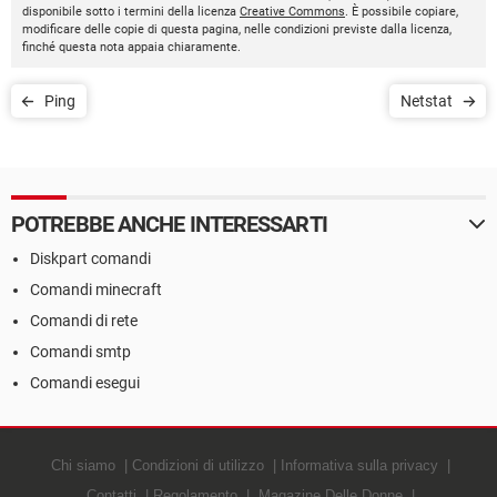
disponibile sotto i termini della licenza
Creative Commons
. È possibile copiare,
modificare delle copie di questa pagina, nelle condizioni previste dalla licenza,
finché questa nota appaia chiaramente.
Ping
Netstat
POTREBBE ANCHE INTERESSARTI
Diskpart comandi
Comandi minecraft
Comandi di rete
Comandi smtp
Comandi esegui
Chi siamo
Condizioni di utilizzo
Informativa sulla privacy
Contatti
Regolamento
Magazine Delle Donne