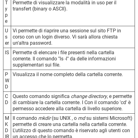
T
Permette di visualizzare la modalità in uso per il
y
transfert (binary o ASCII).
p
e
U
Vi permette di riaprire una sessione sul sito FTP in
s
corso con un login diverso. Vi sarà allora chiesta
er
un'altra password.
lS
Permette di elencare i file presenti nella cartella
corrente. Il comando "ls -l" da delle informazioni
supplementari sui file.
P
Visualizza il nome completo della cartella corrente.
W
D
C
Questo comando significa
change directory
, e permette
D
di cambiare la cartella corrente. I Con il comando 'cd' è
permesso accedere alla cartella di livello superiore.
M
Il comando
mkdir
(su UNIX , o
md
su sistemi Microsoft)
K
permette di creare una cartella nella cartella corrente.
D
L'utilizzo di questo comando è riservato agli utenti con
IR
un accesso che lo permetta.