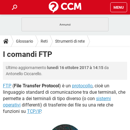
MENU
HOME
COVID-19
GAMING
GUIDE
Glossario
Reti
Strumenti di rete
INTRATTENIMENTO
ANDROID
COVID-19
GAMING
DOWNLOAD
I comandi FTP
iOS
WINDOWS 10
INTRATTENIMENTO
ANDROID
INSTAGRAM
COVID-19
WHATSAPP
GAMING
FORUM
Ultimo aggiornamento
lunedì 16 ottobre 2017 à 14:15
da
iOS
WINDOWS 10
TIKTOK
INTRATTENIMENTO
FACEBOOK
ANDROID
Antonello Ciccarello.
INSTAGRAM
COVID-19
WHATSAPP
GAMING
GLOSSARIO
HARDWARE
iOS
WINDOWS 10
FTP
(
File Transfer Protocol
) è un
protocollo
, cioè un
TIKTOK
INTRATTENIMENTO
FACEBOOK
ANDROID
linguaggio standard di comunicazione tra due terminali, che
INSTAGRAM
COVID-19
WHATSAPP
GAMING
HARDWARE
iOS
WINDOWS 10
permette a dei terminali di tipo diverso (o con
sistemi
TIKTOK
INTRATTENIMENTO
FACEBOOK
ANDROID
operativi
differenti) di trasferire dei file su una rete che
INSTAGRAM
WHATSAPP
funzioni su
TCP/IP
.
HARDWARE
iOS
WINDOWS 10
TIKTOK
FACEBOOK
INSTAGRAM
WHATSAPP
HARDWARE