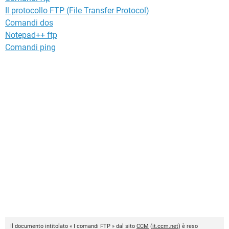
Il protocollo FTP (File Transfer Protocol)
Comandi dos
Notepad++ ftp
Comandi ping
Il documento intitolato « I comandi FTP » dal sito
CCM
(
it.ccm.net
) è reso