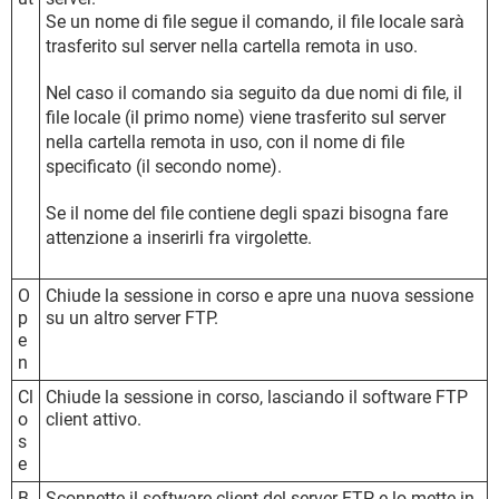
Se un nome di file segue il comando, il file locale sarà
trasferito sul server nella cartella remota in uso.
Nel caso il comando sia seguito da due nomi di file, il
file locale (il primo nome) viene trasferito sul server
nella cartella remota in uso, con il nome di file
specificato (il secondo nome).
Se il nome del file contiene degli spazi bisogna fare
attenzione a inserirli fra virgolette.
O
Chiude la sessione in corso e apre una nuova sessione
p
su un altro server FTP.
e
n
Cl
Chiude la sessione in corso, lasciando il software FTP
o
client attivo.
s
e
B
Sconnette il software client del server FTP e lo mette in