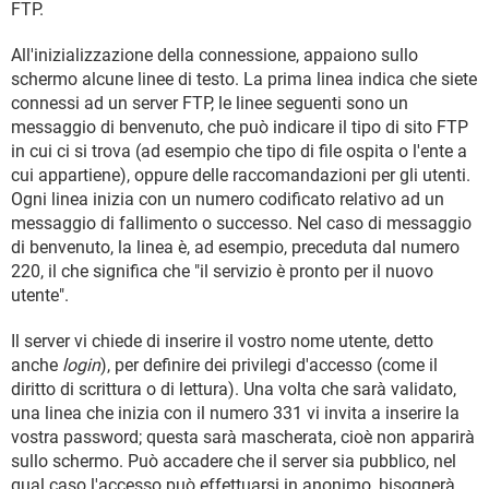
FTP.
All'inizializzazione della connessione, appaiono sullo
schermo alcune linee di testo. La prima linea indica che siete
connessi ad un server FTP, le linee seguenti sono un
messaggio di benvenuto, che può indicare il tipo di sito FTP
in cui ci si trova (ad esempio che tipo di file ospita o l'ente a
cui appartiene), oppure delle raccomandazioni per gli utenti.
Ogni linea inizia con un numero codificato relativo ad un
messaggio di fallimento o successo. Nel caso di messaggio
di benvenuto, la linea è, ad esempio, preceduta dal numero
220, il che significa che "il servizio è pronto per il nuovo
utente".
Il server vi chiede di inserire il vostro nome utente, detto
anche
login
), per definire dei privilegi d'accesso (come il
diritto di scrittura o di lettura). Una volta che sarà validato,
una linea che inizia con il numero 331 vi invita a inserire la
vostra password; questa sarà mascherata, cioè non apparirà
sullo schermo. Può accadere che il server sia pubblico, nel
qual caso l'accesso può effettuarsi in anonimo, bisognerà