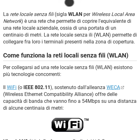
TIKTOK
FACEBOOK
HARDWARE
La
rete locale senza fili
(sigla
WLAN
per
Wireless Local Area
Network
) è una rete che permette di coprire l'equivalente di
una rete locale aziendale, ossia di una portata di un
centinaio di metri. La rete locale senza ili (WLAN) permette di
collegare fra loro i terminali presenti nella zona di copertura.
Come funziona la reti locali senza fili (WLAN)
Per collegarsi ad una rete locale senza fili (WLAN) esistono
più tecnologie concorrenti:
Il
WiFi
(o
IEEE 802.11
), sostenuto dall'alleanza
WECA
(Wireless Ethernet Compatibility Alliance) offre delle
capacità di banda che vanno fino a 54Mbps su una distanza
di alcune centinaia di metri: