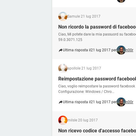
Samu
le 21 lug 2017
Non ricordo la password di facebo
Ciao, Mi potete dare la mia passuord su faceb
59.0.3071.125
Ultima risposta il
21 lug 2017 per
n00r
apollo
le 21 lug 2017
Reimpostazione password faceboo
Ciao, voglio reimpostare la password facebook h
Configurazione: Windows / Chro...
Ultima risposta il
21 lug 2017 per
n00r
mils
le 20 lug 2017
Non ricevo codice d'accesso faceb