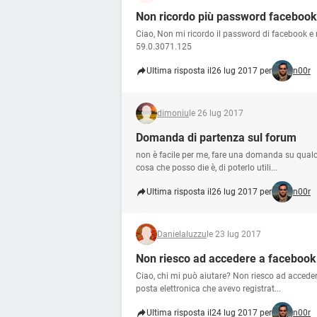
Non ricordo più password facebook
Ciao, Non mi ricordo il password di facebook e
59.0.3071.125
Ultima risposta il
26 lug 2017 per
n00r
dimoniu
le 26 lug 2017
Domanda di partenza sul forum
non è facile per me, fare una domanda su qualco
cosa che posso die è, di poterlo utili...
Ultima risposta il
26 lug 2017 per
n00r
Danielaluzzu
le 23 lug 2017
Non riesco ad accedere a facebook
Ciao, chi mi può aiutare? Non riesco ad accedere
posta elettronica che avevo registrat...
Ultima risposta il
24 lug 2017 per
n00r