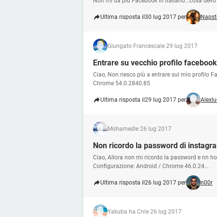
Non mi da più Facebook in italiano...cosa devo
Ultima risposta il
30 lug 2017 per
Napst
Giungato Francesca
le 29 lug 2017
Entrare su vecchio profilo facebook
Ciao, Non riesco più a entrare sul mio profilo 
Chrome 54.0.2840.85
Ultima risposta il
29 lug 2017 per
Alexlu
Mohamed
le 26 lug 2017
Non ricordo la password di instagr
Ciao, Allora non mi ricordo la password e nn ho
Configurazione: Android / Chrome 46.0.24...
Ultima risposta il
26 lug 2017 per
n00r
Yakuba ha Cn
le 26 lug 2017