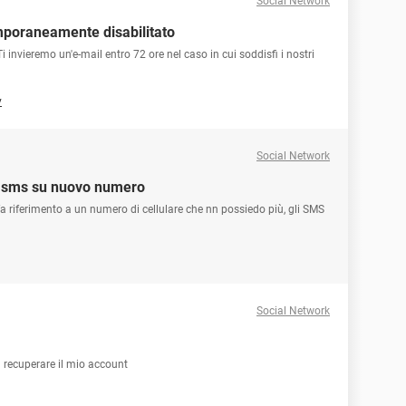
Social Network
mporaneamente disabilitato
i invieremo un'e-mail entro 72 ore nel caso in cui soddisfi i nostri
y
Social Network
 sms su nuovo numero
a riferimento a un numero di cellulare che nn possiedo più, gli SMS
Social Network
 recuperare il mio account