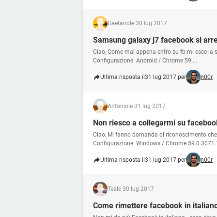
Gaetano
le 30 lug 2017
Samsung galaxy j7 facebook si arr
Ciao, Come mai appena entro su fb mi esce la sc
Configurazione: Android / Chrome 59....
Ultima risposta il
31 lug 2017 per
n00r
Antonio
le 31 lug 2017
Non riesco a collegarmi su faceboo
Ciao, Mi fanno domanda di riconoscimento che 
Configurazione: Windows / Chrome 59.0.3071
Ultima risposta il
31 lug 2017 per
n00r
Tea
le 30 lug 2017
Come rimettere facebook in italian