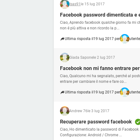
Isas91
le 15 lug 2017
Facebook password dimenticata e e-
Ciao, Aprendo facebook qualche giorno fa mi ch
non é più attiva e non ricordo la p...
Ultima risposta il
19 lug 2017 per
utent
Giada Sapone
le 2 lug 2017
Facebook non mi fanno entrare per
Ciao, Qualcuno mi ha segnalato, perché al post
entrare per cambiare il nome e fare co...
Ultima risposta il
19 lug 2017 per
utent
Andrew 76
le 3 lug 2017
Recuperare password facebook
Ciao, Ho dimenticato la password di Facebook m
Configurazione: Android / Chrome ...