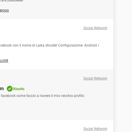
 fare pleaseeee
erooo
Social Network
Facebook con il nome di Laika strudell Configurazione: Android /
cci98
Social Network
am
Risolto
 facebook come faccio a riavere il mio vecchio profilo
Social Network