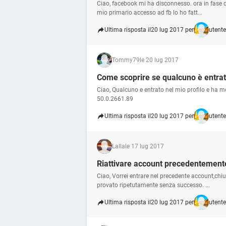
Ciao, facebook mi ha disconnesso. ora in fase 
mio primario accesso ad fb lo ho fatt...
Ultima risposta il
20 lug 2017 per
utent
Tommy79
le 20 lug 2017
Come scoprire se qualcuno è entrat
Ciao, Qualcuno e entrato nel mio profilo e ha 
50.0.2661.89
Ultima risposta il
20 lug 2017 per
utent
Lalla
le 17 lug 2017
Riattivare account precedentemente
Ciao, Vorrei entrare nel precedente account,ch
provato ripetutamente senza successo. ...
Ultima risposta il
20 lug 2017 per
utent