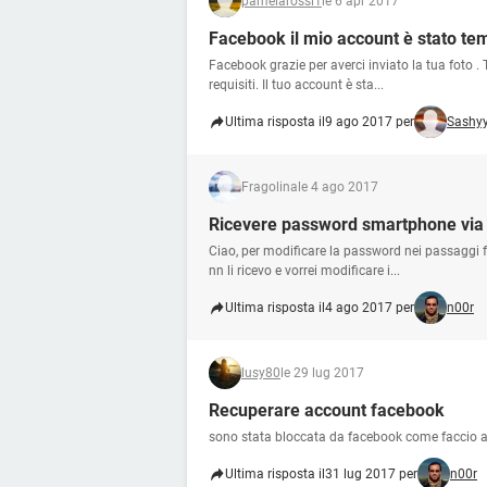
pamelarossi1
le 6 apr 2017
Facebook il mio account è stato te
Facebook grazie per averci inviato la tua foto . T
requisiti. Il tuo account è sta...
Ultima risposta il
9 ago 2017 per
Sashy
Fragolina
le 4 ago 2017
Ricevere password smartphone via
Ciao, per modificare la password nei passaggi f
nn li ricevo e vorrei modificare i...
Ultima risposta il
4 ago 2017 per
n00r
lusy80
le 29 lug 2017
Recuperare account facebook
sono stata bloccata da facebook come faccio a
Ultima risposta il
31 lug 2017 per
n00r