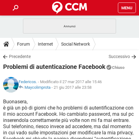
MENU
HOME
COVID-19
GAMING
GUIDE
Forum
Internet
Social Network
INTRATTENIMENTO
ANDROID
COVID-19
GAMING
DOWNLOAD
Precedente
Successivo
iOS
WINDOWS 10
INTRATTENIMENTO
ANDROID
Problemi di autenticazione Facebook
INSTAGRAM
COVID-19
WHATSAPP
GAMING
Chiuso
FORUM
iOS
WINDOWS 10
TIKTOK
INTRATTENIMENTO
FACEBOOK
ANDROID
Federicos.
- Modificato il 27 mar 2017 alle 15:46
INSTAGRAM
COVID-19
WHATSAPP
GAMING
GLOSSARIO
Maycolimprota
-
21 giu 2017 alle 23:58
HARDWARE
iOS
WINDOWS 10
TIKTOK
INTRATTENIMENTO
FACEBOOK
ANDROID
INSTAGRAM
COVID-19
WHATSAPP
GAMING
Buonasera,
HARDWARE
iOS
WINDOWS 10
è già un pò di giorni che ho problemi di autentificazione con
TIKTOK
INTRATTENIMENTO
FACEBOOK
ANDROID
il mio account Facebook. Ho cambiato password, ma sul pc
INSTAGRAM
WHATSAPP
inserendola correttamente più volte non mi fa mai entrare.
HARDWARE
iOS
WINDOWS 10
TIKTOK
FACEBOOK
Sul telefonino, riesco invece ad accedere, ma dal momento
INSTAGRAM
WHATSAPP
in cui vado sulle impostazioni per modificare la mia privacy,
HARDWARE
Facebook mi chiude la pagina dicendomi "autentificazione