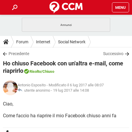
MENU
HOME
COVID-19
GAMING
GUIDE
Forum
Internet
Social Network
INTRATTENIMENTO
ANDROID
COVID-19
GAMING
DOWNLOAD
Precedente
Successivo
iOS
WINDOWS 10
INTRATTENIMENTO
ANDROID
Ho chiuso Facebook con un'altra e-mail, come
INSTAGRAM
COVID-19
WHATSAPP
GAMING
FORUM
iOS
WINDOWS 10
riaprirlo
Risolto
/Chiuso
TIKTOK
INTRATTENIMENTO
FACEBOOK
ANDROID
INSTAGRAM
COVID-19
WHATSAPP
GAMING
GLOSSARIO
HARDWARE
iOS
WINDOWS 10
Antonio Esposito
- Modificato il 6 lug 2017 alle 08:07
TIKTOK
INTRATTENIMENTO
FACEBOOK
ANDROID
utente anonimo -
19 lug 2017 alle 14:08
INSTAGRAM
COVID-19
WHATSAPP
GAMING
HARDWARE
iOS
WINDOWS 10
Ciao,
TIKTOK
INTRATTENIMENTO
FACEBOOK
ANDROID
INSTAGRAM
WHATSAPP
HARDWARE
iOS
WINDOWS 10
Come faccio ha riaprire il mio Facebook chiuso anni fa
TIKTOK
FACEBOOK
INSTAGRAM
WHATSAPP
HARDWARE