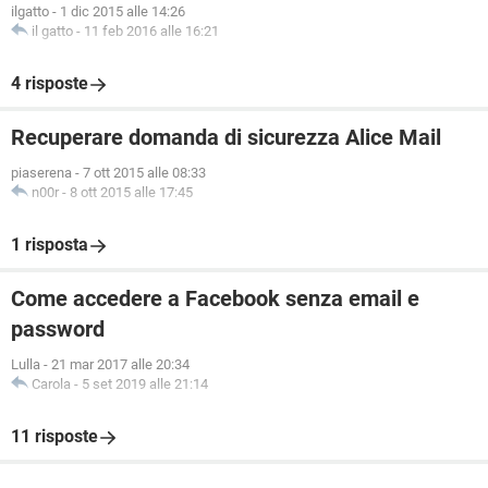
ilgatto
-
1 dic 2015 alle 14:26
il gatto
-
11 feb 2016 alle 16:21
4 risposte
Recuperare domanda di sicurezza Alice Mail
piaserena
-
7 ott 2015 alle 08:33
n00r
-
8 ott 2015 alle 17:45
1 risposta
Come accedere a Facebook senza email e
password
Lulla
-
21 mar 2017 alle 20:34
Carola
-
5 set 2019 alle 21:14
11 risposte