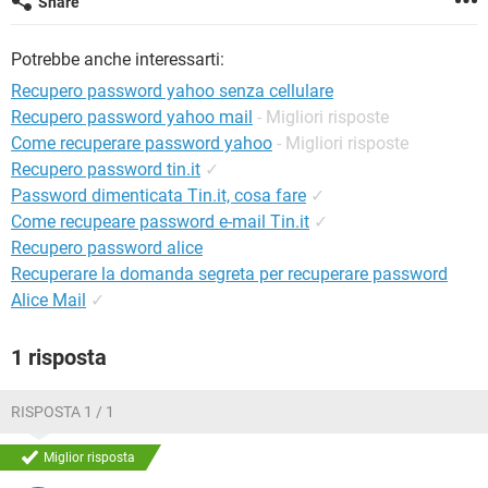
Share
TIKTOK
FACEBOOK
HARDWARE
Potrebbe anche interessarti:
Recupero password yahoo senza cellulare
Recupero password yahoo mail
- Migliori risposte
Come recuperare password yahoo
- Migliori risposte
Recupero password tin.it
✓
Password dimenticata Tin.it, cosa fare
✓
Come recupeare password e-mail Tin.it
✓
Recupero password alice
Recuperare la domanda segreta per recuperare password
Alice Mail
✓
1 risposta
RISPOSTA 1 / 1
Miglior risposta