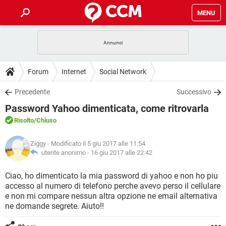
MENU
HOME
COVID-19
GAMING
GUIDE
Forum
Internet
Social Network
INTRATTENIMENTO
ANDROID
COVID-19
GAMING
DOWNLOAD
Precedente
Successivo
iOS
WINDOWS 10
INTRATTENIMENTO
ANDROID
Password Yahoo dimenticata, come ritrovarla
INSTAGRAM
COVID-19
WHATSAPP
GAMING
FORUM
iOS
WINDOWS 10
Risolto
/Chiuso
TIKTOK
INTRATTENIMENTO
FACEBOOK
ANDROID
INSTAGRAM
COVID-19
WHATSAPP
GAMING
GLOSSARIO
HARDWARE
iOS
Ziggy
- Modificato il 5 giu 2017 alle 11:54
WINDOWS 10
TIKTOK
INTRATTENIMENTO
FACEBOOK
ANDROID
utente anonimo -
16 giu 2017 alle 22:42
INSTAGRAM
COVID-19
WHATSAPP
GAMING
HARDWARE
iOS
WINDOWS 10
Ciao, ho dimenticato la mia password di yahoo e non ho piu
TIKTOK
INTRATTENIMENTO
FACEBOOK
ANDROID
accesso al numero di telefono perche avevo perso il cellulare
INSTAGRAM
WHATSAPP
e non mi compare nessun altra opzione ne email alternativa
HARDWARE
iOS
WINDOWS 10
TIKTOK
FACEBOOK
ne domande segrete. Aiuto!!
INSTAGRAM
WHATSAPP
HARDWARE