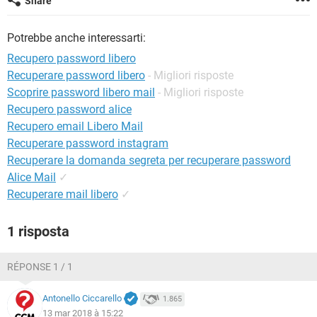
Share
TIKTOK
FACEBOOK
HARDWARE
Potrebbe anche interessarti:
Recupero password libero
Recuperare password libero
- Migliori risposte
Scoprire password libero mail
- Migliori risposte
Recupero password alice
Recupero email Libero Mail
Recuperare password instagram
Recuperare la domanda segreta per recuperare password
Alice Mail
✓
Recuperare mail libero
✓
1 risposta
RÉPONSE 1 / 1
Antonello Ciccarello
1.865
13 mar 2018 à 15:22