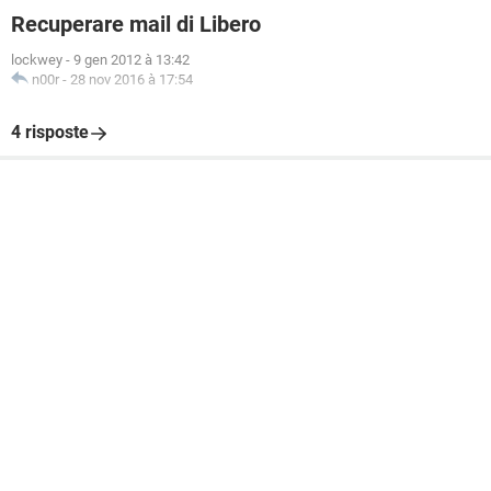
Recuperare mail di Libero
lockwey
-
9 gen 2012 à 13:42
n00r
-
28 nov 2016 à 17:54
4 risposte