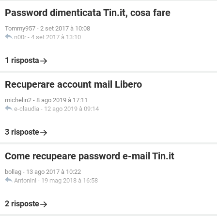
Password dimenticata Tin.it, cosa fare
Tommy957
-
2 set 2017 à 10:08
n00r
-
4 set 2017 à 13:10
1 risposta
Recuperare account mail Libero
michelin2
-
8 ago 2019 à 17:11
e-claudia
-
12 ago 2019 à 09:14
3 risposte
Come recupeare password e-mail Tin.it
bollag
-
13 ago 2017 à 10:22
Antonini
-
19 mag 2018 à 16:58
2 risposte