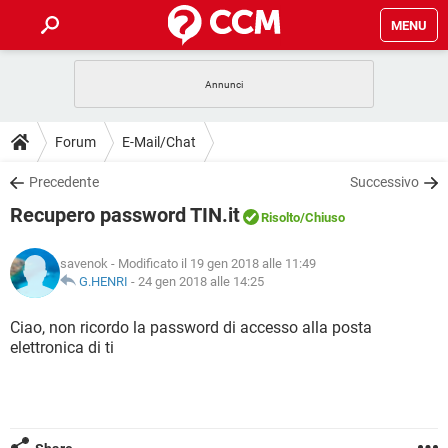
MENU
HOME
COVID-19
GAMING
GUIDE
Forum
E-Mail/Chat
INTRATTENIMENTO
ANDROID
COVID-19
GAMING
DOWNLOAD
Precedente
Successivo
iOS
WINDOWS 10
INTRATTENIMENTO
ANDROID
Recupero password TIN.it
INSTAGRAM
COVID-19
WHATSAPP
GAMING
Risolto
/Chiuso
FORUM
iOS
WINDOWS 10
TIKTOK
INTRATTENIMENTO
FACEBOOK
ANDROID
savenok
- Modificato il 19 gen 2018 alle 11:49
INSTAGRAM
COVID-19
WHATSAPP
GAMING
GLOSSARIO
G.HENRI
-
24 gen 2018 alle 14:25
HARDWARE
iOS
WINDOWS 10
TIKTOK
INTRATTENIMENTO
FACEBOOK
ANDROID
INSTAGRAM
COVID-19
WHATSAPP
GAMING
Ciao, non ricordo la password di accesso alla posta
HARDWARE
iOS
WINDOWS 10
elettronica di ti
TIKTOK
INTRATTENIMENTO
FACEBOOK
ANDROID
INSTAGRAM
WHATSAPP
HARDWARE
iOS
WINDOWS 10
TIKTOK
FACEBOOK
INSTAGRAM
WHATSAPP
HARDWARE