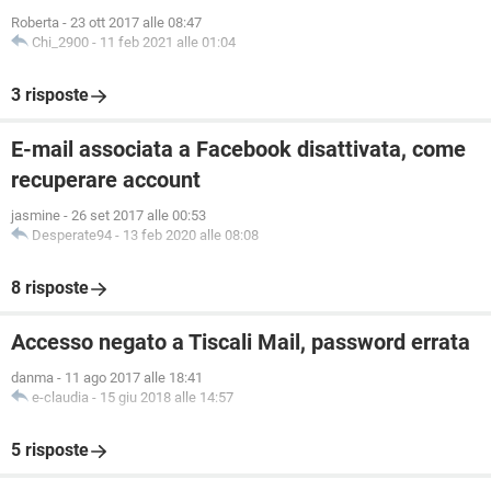
Roberta
-
23 ott 2017 alle 08:47
Chi_2900
-
11 feb 2021 alle 01:04
3 risposte
E-mail associata a Facebook disattivata, come
recuperare account
jasmine
-
26 set 2017 alle 00:53
Desperate94
-
13 feb 2020 alle 08:08
8 risposte
Accesso negato a Tiscali Mail, password errata
danma
-
11 ago 2017 alle 18:41
e-claudia
-
15 giu 2018 alle 14:57
5 risposte