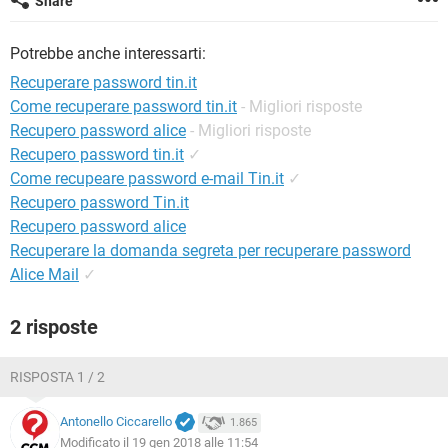
Share
TIKTOK
FACEBOOK
HARDWARE
Potrebbe anche interessarti:
Recuperare password tin.it
Come recuperare password tin.it
- Migliori risposte
Recupero password alice
- Migliori risposte
Recupero password tin.it
✓
Come recupeare password e-mail Tin.it
✓
Recupero password Tin.it
Recupero password alice
Recuperare la domanda segreta per recuperare password
Alice Mail
✓
2 risposte
RISPOSTA 1 / 2
Antonello Ciccarello
1.865
Modificato il 19 gen 2018 alle 11:54