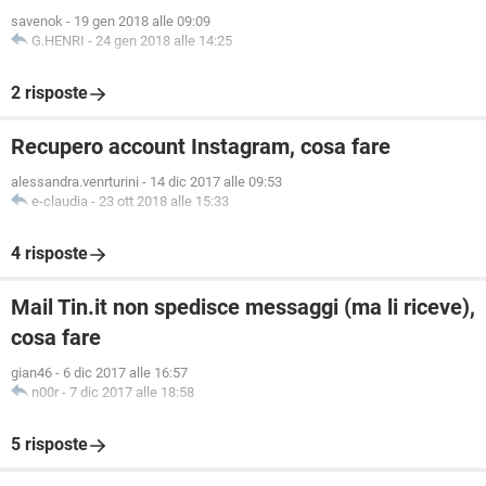
savenok
-
19 gen 2018 alle 09:09
G.HENRI
-
24 gen 2018 alle 14:25
2 risposte
Recupero account Instagram, cosa fare
alessandra.venrturini
-
14 dic 2017 alle 09:53
e-claudia
-
23 ott 2018 alle 15:33
4 risposte
Mail Tin.it non spedisce messaggi (ma li riceve),
cosa fare
gian46
-
6 dic 2017 alle 16:57
n00r
-
7 dic 2017 alle 18:58
5 risposte