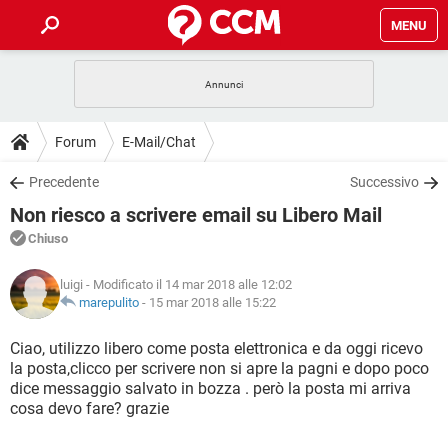
MENU
HOME
COVID-19
GAMING
GUIDE
Forum
E-Mail/Chat
INTRATTENIMENTO
ANDROID
COVID-19
GAMING
DOWNLOAD
Precedente
Successivo
iOS
WINDOWS 10
INTRATTENIMENTO
ANDROID
Non riesco a scrivere email su Libero Mail
INSTAGRAM
COVID-19
WHATSAPP
GAMING
FORUM
iOS
WINDOWS 10
Chiuso
TIKTOK
INTRATTENIMENTO
FACEBOOK
ANDROID
INSTAGRAM
COVID-19
WHATSAPP
GAMING
GLOSSARIO
HARDWARE
iOS
luigi
- Modificato il 14 mar 2018 alle 12:02
WINDOWS 10
TIKTOK
INTRATTENIMENTO
FACEBOOK
ANDROID
marepulito
-
15 mar 2018 alle 15:22
INSTAGRAM
COVID-19
WHATSAPP
GAMING
HARDWARE
iOS
WINDOWS 10
Ciao, utilizzo libero come posta elettronica e da oggi ricevo
TIKTOK
INTRATTENIMENTO
FACEBOOK
ANDROID
la posta,clicco per scrivere non si apre la pagni e dopo poco
INSTAGRAM
WHATSAPP
dice messaggio salvato in bozza . però la posta mi arriva
HARDWARE
iOS
WINDOWS 10
TIKTOK
FACEBOOK
cosa devo fare? grazie
INSTAGRAM
WHATSAPP
HARDWARE