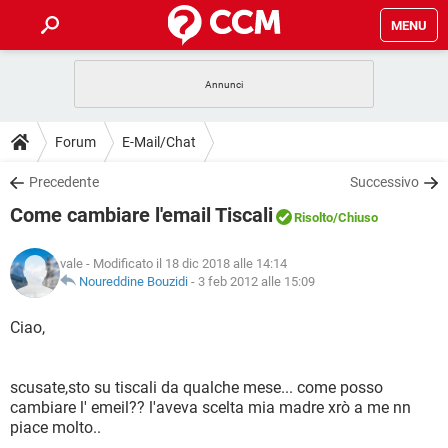
MENU
HOME
COVID-19
GAMING
GUIDE
Forum
E-Mail/Chat
INTRATTENIMENTO
ANDROID
COVID-19
GAMING
DOWNLOAD
Precedente
Successivo
iOS
WINDOWS 10
INTRATTENIMENTO
ANDROID
Come cambiare l'email Tiscali
INSTAGRAM
COVID-19
WHATSAPP
GAMING
Risolto
/Chiuso
FORUM
iOS
WINDOWS 10
TIKTOK
INTRATTENIMENTO
FACEBOOK
ANDROID
vale
- Modificato il 18 dic 2018 alle 14:14
INSTAGRAM
COVID-19
WHATSAPP
GAMING
GLOSSARIO
Noureddine Bouzidi
-
3 feb 2012 alle 15:09
HARDWARE
iOS
WINDOWS 10
TIKTOK
INTRATTENIMENTO
FACEBOOK
ANDROID
INSTAGRAM
COVID-19
WHATSAPP
GAMING
Ciao,
HARDWARE
iOS
WINDOWS 10
TIKTOK
INTRATTENIMENTO
FACEBOOK
ANDROID
INSTAGRAM
WHATSAPP
scusate,sto su tiscali da qualche mese... come posso
HARDWARE
iOS
WINDOWS 10
TIKTOK
FACEBOOK
cambiare l' emeil?? l'aveva scelta mia madre xrò a me nn
INSTAGRAM
WHATSAPP
piace molto..
HARDWARE