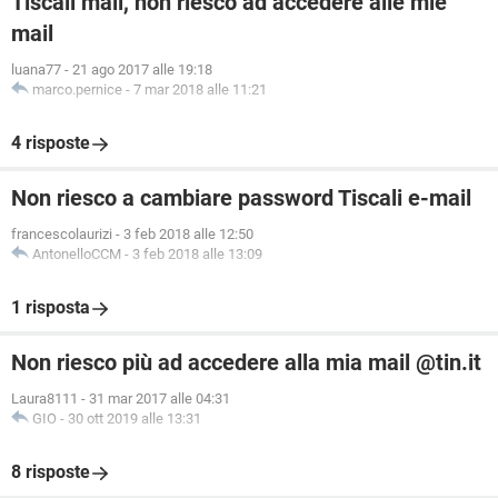
Tiscali mail, non riesco ad accedere alle mie
mail
luana77
-
21 ago 2017 alle 19:18
marco.pernice
-
7 mar 2018 alle 11:21
4 risposte
Non riesco a cambiare password Tiscali e-mail
francescolaurizi
-
3 feb 2018 alle 12:50
AntonelloCCM
-
3 feb 2018 alle 13:09
1 risposta
Non riesco più ad accedere alla mia mail @tin.it
Laura8111
-
31 mar 2017 alle 04:31
GIO
-
30 ott 2019 alle 13:31
8 risposte