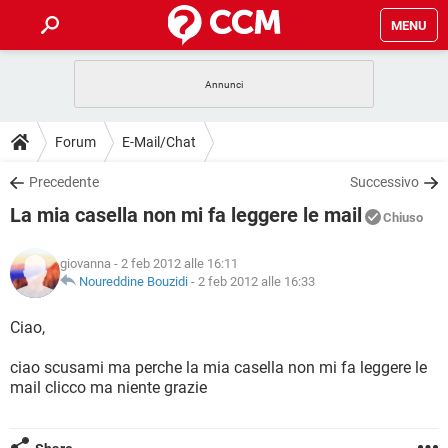
MENU
HOME
COVID-19
GAMING
GUIDE
Forum
E-Mail/Chat
INTRATTENIMENTO
ANDROID
COVID-19
GAMING
DOWNLOAD
Precedente
Successivo
iOS
WINDOWS 10
INTRATTENIMENTO
ANDROID
La mia casella non mi fa leggere le mail
INSTAGRAM
COVID-19
WHATSAPP
GAMING
Chiuso
FORUM
iOS
WINDOWS 10
TIKTOK
INTRATTENIMENTO
FACEBOOK
ANDROID
giovanna
- 2 feb 2012 alle 16:11
INSTAGRAM
COVID-19
WHATSAPP
GAMING
GLOSSARIO
Noureddine Bouzidi
-
2 feb 2012 alle 16:33
HARDWARE
iOS
WINDOWS 10
TIKTOK
INTRATTENIMENTO
FACEBOOK
ANDROID
INSTAGRAM
COVID-19
WHATSAPP
GAMING
Ciao,
HARDWARE
iOS
WINDOWS 10
TIKTOK
INTRATTENIMENTO
FACEBOOK
ANDROID
ciao scusami ma perche la mia casella non mi fa leggere le
INSTAGRAM
WHATSAPP
mail clicco ma niente grazie
HARDWARE
iOS
WINDOWS 10
TIKTOK
FACEBOOK
INSTAGRAM
WHATSAPP
HARDWARE