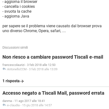
- aggiorna il browser
- cancella i cookies
- svuota la cache
- aggiorna Java
per sapere se il problema viene causato dal browser prova
uno diverso Chrome, Opera, safari, ....
Discussioni simili
Non riesco a cambiare password Tiscali e-mail
francescolaurizi
-
3 feb 2018 alle 12:50
AntonelloCCM
-
3 feb 2018 alle 13:09
1 risposta
Accesso negato a Tiscali Mail, password errata
danma
-
11 ago 2017 alle 18:41
e-claudia
-
15 giu 2018 alle 14:57