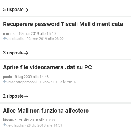
5 risposte
Recuperare password Tiscali Mail dimenticata
mimmo
-
19 mar 2019 alle 15:40
e-claudia
-
23 mar 2019 alle 08:02
3 risposte
Aprire file videocamera .dat su PC
paolo
-
8 lug 2009 alle 14:46
maestropomponi
-
16 nov 2015 alle 20:15
2 risposte
Alice Mail non funziona all'estero
bianu57
-
28 dic 2018 alle 13:38
e-claudia
-
28 dic 2018 alle 14:59