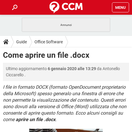
MENU
HOME
COVID-19
GAMING
GUIDE
Guide
Office Software
INTRATTENIMENTO
ANDROID
COVID-19
GAMING
DOWNLOAD
Come aprire un file .docx
iOS
WINDOWS 10
INTRATTENIMENTO
ANDROID
INSTAGRAM
COVID-19
WHATSAPP
GAMING
FORUM
Ultimo aggiornamento
6 gennaio 2020 alle 13:29
da
Antonello
iOS
WINDOWS 10
TIKTOK
INTRATTENIMENTO
FACEBOOK
ANDROID
Ciccarello
.
INSTAGRAM
COVID-19
WHATSAPP
GAMING
GLOSSARIO
HARDWARE
iOS
WINDOWS 10
I file in formato DOCX (formato OpenDocument proprietario
TIKTOK
INTRATTENIMENTO
FACEBOOK
ANDROID
della Microsoft) spesso generalo una finestra di errore che
INSTAGRAM
COVID-19
WHATSAPP
GAMING
HARDWARE
iOS
WINDOWS 10
non permette la visualizzazione del contenuto. Questi errori
TIKTOK
INTRATTENIMENTO
FACEBOOK
ANDROID
sono dovuti alla versione di Office (Word) utilizzata che non
INSTAGRAM
WHATSAPP
consente di aprire questo formato. Ecco alcuni consigli su
HARDWARE
iOS
WINDOWS 10
come
TIKTOK
aprire un file .docx
.
FACEBOOK
INSTAGRAM
WHATSAPP
HARDWARE