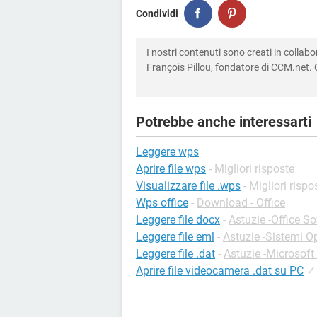
Condividi
I nostri contenuti sono creati in colla
François Pillou, fondatore di CCM.net. C
Potrebbe anche interessarti
Leggere wps
Aprire file wps
- Migliori risposte
Visualizzare file .wps
- Migliori rispo
Wps office
-
Download - Office
Leggere file docx
-
Astuzie -Office S
Leggere file eml
-
Astuzie -Sistemi Op
Leggere file .dat
-
Astuzie -Microsoft
Aprire file videocamera .dat su PC
✓