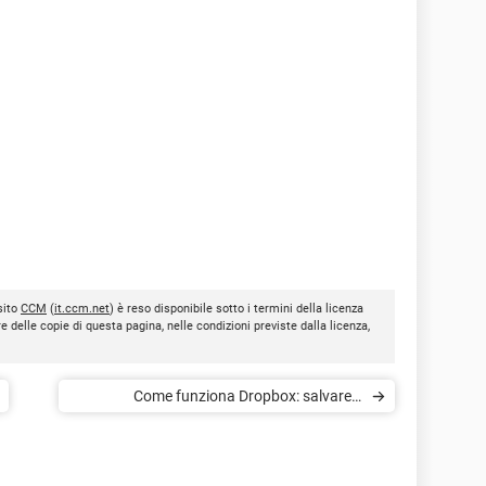
sito
CCM
(
it.ccm.net
) è reso disponibile sotto i termini della licenza
re delle copie di questa pagina, nelle condizioni previste dalla licenza,
Come funziona Dropbox: salvare e
condividere file su PC e mobile