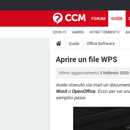
FORUM
GUIDE
COVID-19
GAMING
INTRATTENIMENTO
AN
Guide
Office Software
Aprire un file WPS
Ultimo aggiornamento
3 febbraio 2020 
Avete ricevuto via mail un documento
Word
o
OpenOffice
. Ecco per voi un
semplici passi
.