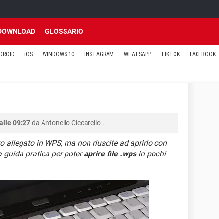
DOWNLOAD
GLOSSARIO
DROID
iOS
WINDOWS 10
INSTAGRAM
WHATSAPP
TIKTOK
FACEBOOK
alle 09:27
da
Antonello Ciccarello
.
 allegato in WPS, ma non riuscite ad aprirlo con
a guida pratica per poter
aprire file .wps
in pochi