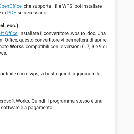
 OpenOffice
, che supporta i file WPS, poi installare
e in
PDF
, se necessario.
l, ecc.)
ft Office
, installate il convertitore .wps to .doc. Una
ni Office, questo convertitore vi permetterà di aprire,
rmato
Works
, compatibili con le versioni 6, 7, 8 e 9 di
ows.
atibile con i .wps, vi basta quindi aggiornare la
Microsoft Works. Quindi il programma stesso è una
to software è a pagamento.