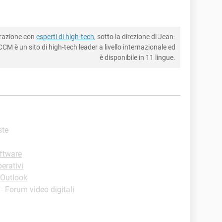
borazione con
esperti di high-tech
, sotto la direzione di Jean-
CM è un sito di high-tech leader a livello internazionale ed
è disponibile in 11 lingue.
ste
oftware
erativi
 Outlook
-
Forum video digitali