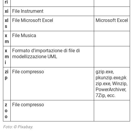
ri
xi
File Instrument
xl
File Microsoft Excel
Microsoft Excel
s
x
File Musica
m
x
Formato d'importazione di file di
m
modellizzazione UML
i
zi
File compresso
gzip.exe,
p
pkunzip.exe,pk
zip.exe, Winzip,
PowerArchiver,
7Zip, ecc.
z
File compresso
o
o
Foto: © Pixabay.