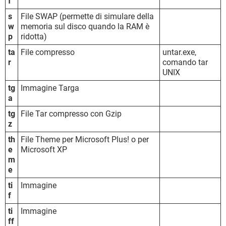
f
s
File SWAP (permette di simulare della
w
memoria sul disco quando la RAM è
p
ridotta)
ta
File compresso
untar.exe,
r
comando tar
UNIX
tg
Immagine Targa
a
tg
File Tar compresso con Gzip
z
th
File Theme per Microsoft Plus! o per
e
Microsoft XP
m
e
ti
Immagine
f
ti
Immagine
ff