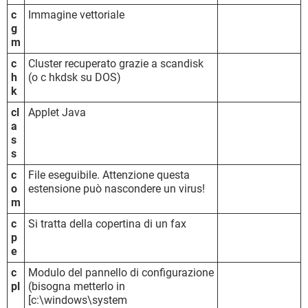
c
Immagine vettoriale
g
m
c
Cluster recuperato grazie a scandisk
h
(o c hkdsk su DOS)
k
cl
Applet Java
a
s
s
c
File eseguibile. Attenzione questa
o
estensione può nascondere un virus!
m
c
Si tratta della copertina di un fax
p
e
c
Modulo del pannello di configurazione
pl
(bisogna metterlo in
[c:\windows\system