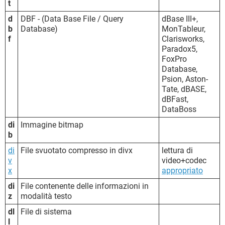
t
d
DBF - (Data Base File / Query
dBase III+,
b
Database)
MonTableur,
f
Clarisworks,
Paradox5,
FoxPro
Database,
Psion, Aston-
Tate, dBASE,
dBFast,
DataBoss
di
Immagine bitmap
b
di
File svuotato compresso in divx
lettura di
v
video+codec
x
appropriato
di
File contenente delle informazioni in
z
modalità testo
dl
File di sistema
l