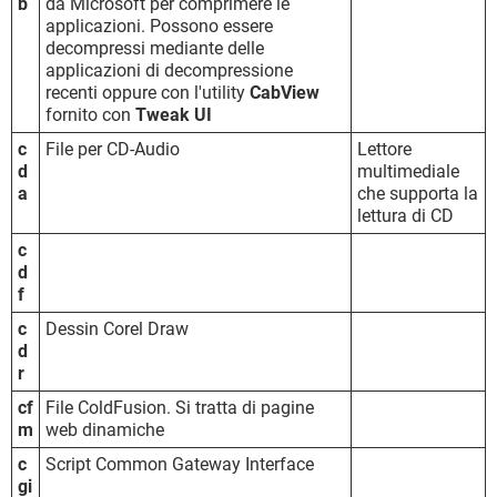
b
da Microsoft per comprimere le
applicazioni. Possono essere
decompressi mediante delle
applicazioni di decompressione
recenti oppure con l'utility
CabView
fornito con
Tweak UI
c
File per CD-Audio
Lettore
d
multimediale
a
che supporta la
lettura di CD
c
d
f
c
Dessin Corel Draw
d
r
cf
File ColdFusion. Si tratta di pagine
m
web dinamiche
c
Script Common Gateway Interface
gi