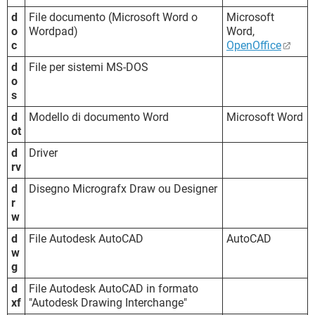
d
File documento (Microsoft Word o
Microsoft
o
Wordpad)
Word,
c
OpenOffice
d
File per sistemi MS-DOS
o
s
d
Modello di documento Word
Microsoft Word
ot
d
Driver
rv
d
Disegno Micrografx Draw ou Designer
r
w
d
File Autodesk AutoCAD
AutoCAD
w
g
d
File Autodesk AutoCAD in formato
xf
"Autodesk Drawing Interchange"