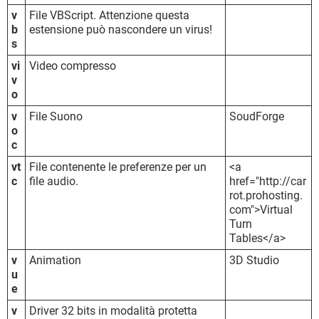
v
File VBScript. Attenzione questa
b
estensione può nascondere un virus!
s
vi
Video compresso
v
o
v
File Suono
SoudForge
o
c
vt
File contenente le preferenze per un
<a
c
file audio.
href="http://car
rot.prohosting.
com">Virtual
Turn
Tables</a>
v
Animation
3D Studio
u
e
v
Driver 32 bits in modalità protetta