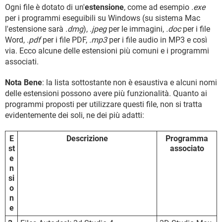
TIKTOK
FACEBOOK
Ogni file è dotato di un'
estensione
, come ad esempio
.exe
per i programmi eseguibili su Windows (su sistema Mac
HARDWARE
l'estensione sarà
.dmg
),
.jpeg
per le immagini,
.doc
per i file
Word,
.pdf
per i file PDF,
.mp3
per i file audio in MP3 e così
via. Ecco alcune delle estensioni più comuni e i programmi
associati.
Nota Bene
: la lista sottostante non è esaustiva e alcuni nomi
delle estensioni possono avere più funzionalità. Quanto ai
programmi proposti per utilizzare questi file, non si tratta
evidentemente dei soli, ne dei più adatti:
E
Descrizione
Programma
st
associato
e
n
si
o
n
e