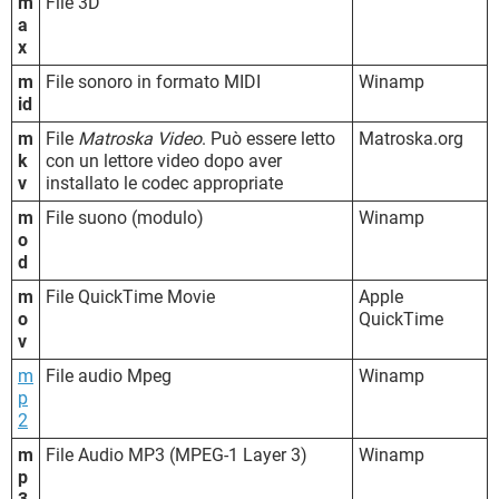
m
File 3D
a
x
m
File sonoro in formato MIDI
Winamp
id
m
File
Matroska Video
. Può essere letto
Matroska.org
k
con un lettore video dopo aver
v
installato le codec appropriate
m
File suono (modulo)
Winamp
o
d
m
File QuickTime Movie
Apple
o
QuickTime
v
m
File audio Mpeg
Winamp
p
2
m
File Audio MP3 (MPEG-1 Layer 3)
Winamp
p