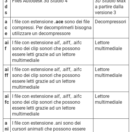
3
Files Autodesk 3d Studio 4
3D Studio Max
d
a partire dalla
s
versione 3
a
I file con estensione
.ace
sono dei file
Decompressori
c
compressi. Per decomprimerli bisogna
e
utilizzare un decompressore
ai
I file con estensione aif, .aiff, .aifc
Lettore
f
sono dei clip sonori che possono
multimediale
essere letti grazie ad un lettore
multimediale
ai
I file con estensione aif, .aiff, .aifc
Lettore
ff
sono dei clip sonori che possono
multimediale
essere letti grazie ad un lettore
multimediale
ai
I file con estensione aif, .aiff, .aifc
Lettore
fc
sono dei clip sonori che possono
multimediale
essere letti grazie ad un lettore
multimediale
a
I file con estensione .ani sono dei
ni
cursori animati che possono essere