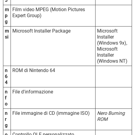
3
m
Film video MPEG (Motion Pictures
p
Expert Group)
g
m
Microsoft Installer Package
Microsoft
si
Installer
(Windows 9x),
Microsoft
Installer
(Windows NT)
n
ROM di Nintendo 64
6
4
n
File d'informazione
f
o
n
File immagine di CD (immagine ISO)
Nero Burning
r
ROM
g
o
Controllo OLE personalizzato