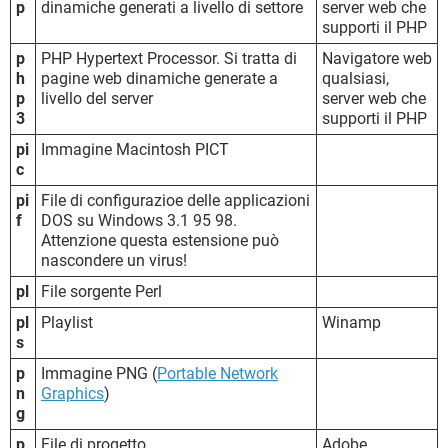
p
dinamiche generati a livello di settore
server web che
supporti il PHP
p
PHP Hypertext Processor. Si tratta di
Navigatore web
h
pagine web dinamiche generate a
qualsiasi,
p
livello del server
server web che
3
supporti il PHP
pi
Immagine Macintosh PICT
c
pi
File di configurazioe delle applicazioni
f
DOS su Windows 3.1 95 98.
Attenzione questa estensione può
nascondere un virus!
pl
File sorgente Perl
pl
Playlist
Winamp
s
p
Immagine PNG (
Portable Network
n
Graphics
)
g
p
File di progetto
Adobe