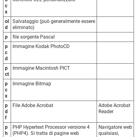
c
x
ol
Salvataggio (può generalmente essere
d
eliminato)
p
file sorgente Pascal
p
Immagine Kodak PhotoCD
c
d
p
Immagine Macintosh PICT
ct
p
Immagine Bitmap
c
x
p
File Adobe Acrobat
Adobe Acrobat
d
Reader
f
p
PHP Hypertext Processor versione 4
Navigatore web
h
(PHP4). Si tratta di pagine web
qualsiasi,