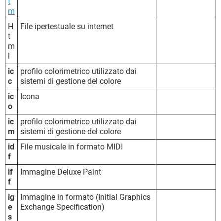
t
m
H
File ipertestuale su internet
t
m
l
ic
profilo colorimetrico utilizzato dai
c
sistemi di gestione del colore
ic
Icona
o
ic
profilo colorimetrico utilizzato dai
m
sistemi di gestione del colore
id
File musicale in formato MIDI
f
if
Immagine Deluxe Paint
f
ig
Immagine in formato (Initial Graphics
e
Exchange Specification)
s