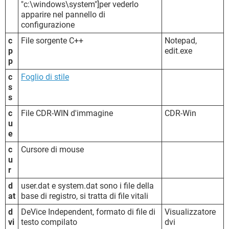
"c:\windows\system"]per vederlo
apparire nel pannello di
configurazione
c
File sorgente C++
Notepad,
p
edit.exe
p
c
Foglio di stile
s
s
c
File CDR-WIN d'immagine
CDR-Win
u
e
c
Cursore di mouse
u
r
d
user.dat e system.dat sono i file della
at
base di registro, si tratta di file vitali
d
DeVice Independent, formato di file di
Visualizzatore
vi
testo compilato
dvi