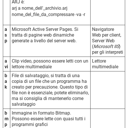
ARJ è:
arj a nome_dell'_archivio.arj
nome_del_file_da_compressare -va -r
a
Microsoft Active Server Pages. Si
Navigatore
s
tratta di pagine web dinamiche
Web per client,
p
generate a livello del server web.
Server Web
(
Microsoft IIS
)
per gli interpreti
a
Clip video, possono essere letti con un
Lettore
vi
lettore multimediale
multimediale
b
File di salvataggio, si tratta di una
a
copia di un file che un programma ha
k
creato per precauzione. Questo tipo di
file non è essenziale, potete eliminarlo,
ma si consiglia di mantenerlo come
salvataggio
b
Immagine in formato Bitmap.
m
Possono essere lette con quasi tutti i
p
programmi grafici