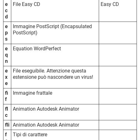
e
File Easy CD
Easy CD
c
d
e
Immagine PostScript (Encapsulated
p
PostScript)
s
e
Equation WordPerfect
q
n
e
File eseguibile. Attenzione questa
x
estensione può nascondere un virus!
e
fi
Immagine frattale
f
fl
Animation Autodesk Animator
c
fli
Animation Autodesk Animator
f
Tipi di carattere