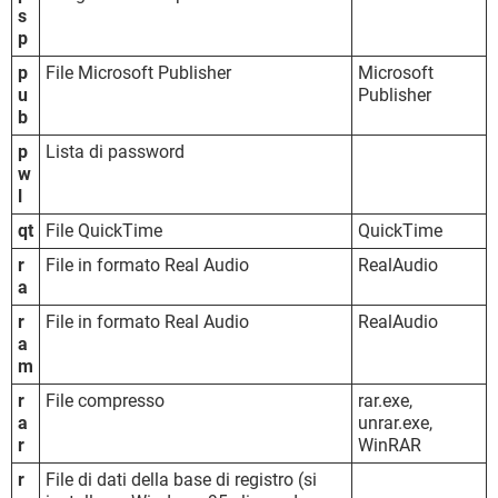
s
p
p
File Microsoft Publisher
Microsoft
u
Publisher
b
p
Lista di password
w
l
qt
File QuickTime
QuickTime
r
File in formato Real Audio
RealAudio
a
r
File in formato Real Audio
RealAudio
a
m
r
File compresso
rar.exe,
a
unrar.exe,
r
WinRAR
r
File di dati della base di registro (si