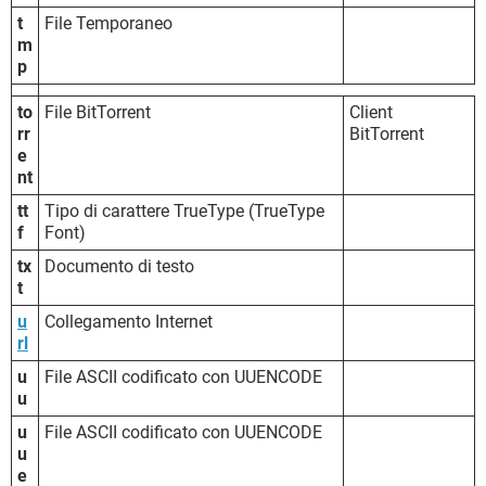
t
File Temporaneo
m
p
to
File BitTorrent
Client
rr
BitTorrent
e
nt
tt
Tipo di carattere TrueType (TrueType
f
Font)
tx
Documento di testo
t
u
Collegamento Internet
rl
u
File ASCII codificato con UUENCODE
u
u
File ASCII codificato con UUENCODE
u
e