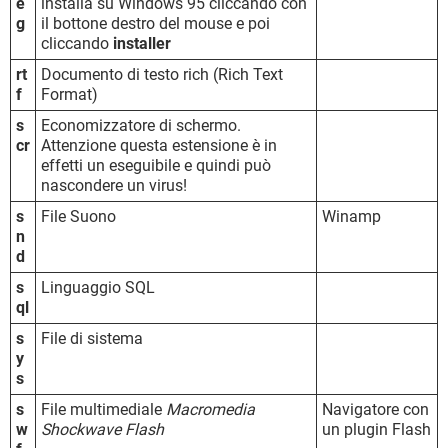
e
installa su Windows 95 cliccando con
g
il bottone destro del mouse e poi
cliccando
installer
rt
Documento di testo rich (Rich Text
f
Format)
s
Economizzatore di schermo.
cr
Attenzione questa estensione è in
effetti un eseguibile e quindi può
nascondere un virus!
s
File Suono
Winamp
n
d
s
Linguaggio SQL
ql
s
File di sistema
y
s
s
File multimediale
Macromedia
Navigatore con
w
Shockwave Flash
un plugin Flash