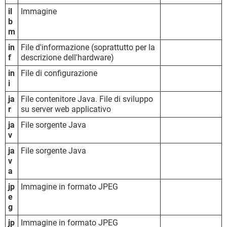
il
Immagine
b
m
in
File d'informazione (soprattutto per la
f
descrizione dell'hardware)
in
File di configurazione
i
ja
File contenitore Java. File di sviluppo
r
su server web applicativo
ja
File sorgente Java
v
ja
File sorgente Java
v
a
jp
Immagine in formato JPEG
e
g
jp
Immagine in formato JPEG