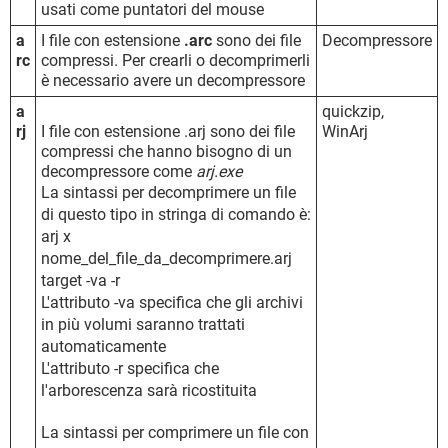
usati come puntatori del mouse
a
I file con estensione
.arc
sono dei file
Decompressore
rc
compressi. Per crearli o decomprimerli
è necessario avere un decompressore
a
quickzip,
rj
I file con estensione .arj sono dei file
WinArj
compressi che hanno bisogno di un
decompressore come
arj.exe
La sintassi per decomprimere un file
di questo tipo in stringa di comando è:
arj x
nome_del_file_da_decomprimere.arj
target -va -r
L'attributo -va specifica che gli archivi
in più volumi saranno trattati
automaticamente
L'attributo -r specifica che
l'arborescenza sarà ricostituita
La sintassi per comprimere un file con