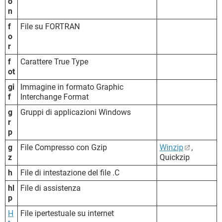
o
n
f
File su FORTRAN
o
r
f
Carattere True Type
ot
gi
Immagine in formato Graphic
f
Interchange Format
g
Gruppi di applicazioni Windows
r
p
g
File Compresso con Gzip
Winzip
,
z
Quickzip
h
File di intestazione del file .C
hl
File di assistenza
p
H
File ipertestuale su internet