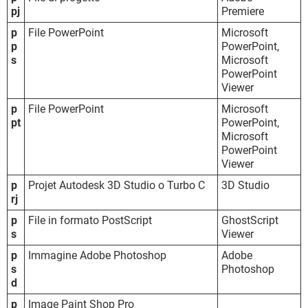
pj
Premiere
p
File PowerPoint
Microsoft
p
PowerPoint,
s
Microsoft
PowerPoint
Viewer
p
File PowerPoint
Microsoft
pt
PowerPoint,
Microsoft
PowerPoint
Viewer
p
Projet Autodesk 3D Studio o Turbo C
3D Studio
rj
p
File in formato PostScript
GhostScript
s
Viewer
p
Immagine Adobe Photoshop
Adobe
s
Photoshop
d
p
Image Paint Shop Pro