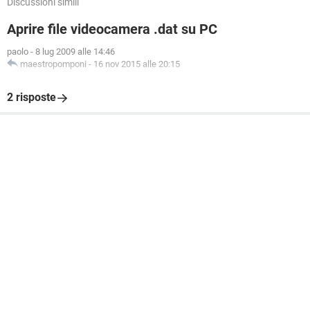
Discussioni simili
Aprire file videocamera .dat su PC
paolo
-
8 lug 2009 alle 14:46
maestropomponi
-
16 nov 2015 alle 20:15
2 risposte