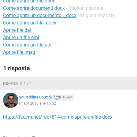
Come aprire un file docx
TIKTOK
FACEBOOK
Come aprire documenti docx
- Migliori risposte
HARDWARE
Come aprire un documento ._docx
- Migliori risposte
Come aprire un file .docx
Aprire file dat
Aprire un file eml
Come aprire un file ppt
Aprire file .msg
1 risposta
RISPOSTA 1 / 1
Noureddine Bouzidi
15.404
14 apr 2016 alle 16:52
https://it.ccm.net/faq/814-come-aprire-un-file-docx