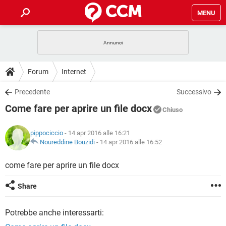
MENU
HOME
COVID-19
GAMING
GUIDE
Forum
Internet
INTRATTENIMENTO
ANDROID
COVID-19
GAMING
DOWNLOAD
Precedente
Successivo
iOS
WINDOWS 10
INTRATTENIMENTO
ANDROID
Come fare per aprire un file docx
INSTAGRAM
COVID-19
WHATSAPP
GAMING
Chiuso
FORUM
iOS
WINDOWS 10
TIKTOK
INTRATTENIMENTO
FACEBOOK
ANDROID
pippociccio
- 14 apr 2016 alle 16:21
INSTAGRAM
COVID-19
WHATSAPP
GAMING
GLOSSARIO
Noureddine Bouzidi
-
14 apr 2016 alle 16:52
HARDWARE
iOS
WINDOWS 10
TIKTOK
INTRATTENIMENTO
FACEBOOK
ANDROID
INSTAGRAM
COVID-19
WHATSAPP
GAMING
come fare per aprire un file docx
HARDWARE
iOS
WINDOWS 10
TIKTOK
INTRATTENIMENTO
FACEBOOK
ANDROID
Share
INSTAGRAM
WHATSAPP
HARDWARE
iOS
WINDOWS 10
TIKTOK
FACEBOOK
Potrebbe anche interessarti:
INSTAGRAM
WHATSAPP
HARDWARE