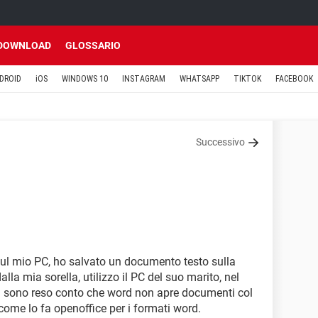
DOWNLOAD
GLOSSARIO
DROID
iOS
WINDOWS 10
INSTAGRAM
WHATSAPP
TIKTOK
FACEBOOK
Successivo
 sul mio PC, ho salvato un documento testo sulla
lla mia sorella, utilizzo il PC del suo marito, nel
mi sono reso conto che word non apre documenti col
come lo fa openoffice per i formati word.