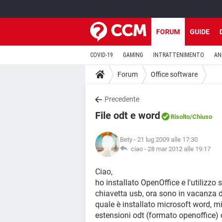
FORUM
GUIDE
COVID-19
GAMING
INTRATTENIMENTO
AN
Forum
Office software
Precedente
File odt e word
Risolto
/Chiuso
Bety
- 21 lug 2009 alle 17:30
ciao -
28 mar 2012 alle 19:17
Ciao,
ho installato OpenOffice e l'utilizzo
chiavetta usb, ora sono in vacanza da
quale è installato microsoft word, 
estensioni odt (formato openoffice) 