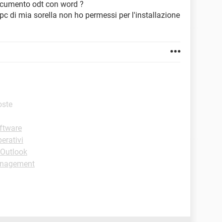
documento odt con word ?
pc di mia sorella non ho permessi per l'installazione
oste
oftware
erativi
 Outlook
anagement