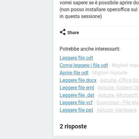
vorrei sapere se è possibile aprire 
(non posso installare openoffice sul 
in questa sessione)
Share
Potrebbe anche interessarti:
Leggere file odt
Come leggere i file odt
- Migliori risp
Aprire file odt
- Migliori risposte
Leggere file docx
-
Astuzie -Office S
Leggere file eml
-
Astuzie -Sistemi Op
Leggere file .dat
-
Astuzie -Microsoft
Leggere file vcf
-
Download - File M
Leggere file ppt
-
Astuzie -Hardware
2 risposte