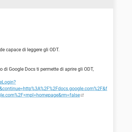
nde capace di leggere gli ODT.
zio di Google Docs ti permette di aprire gli ODT,
ceLogin?
i=1&continue=http%3A%2F%2Fdocs.google.com%2F&f
gle.com%2F<mpl=homepage&rm=false