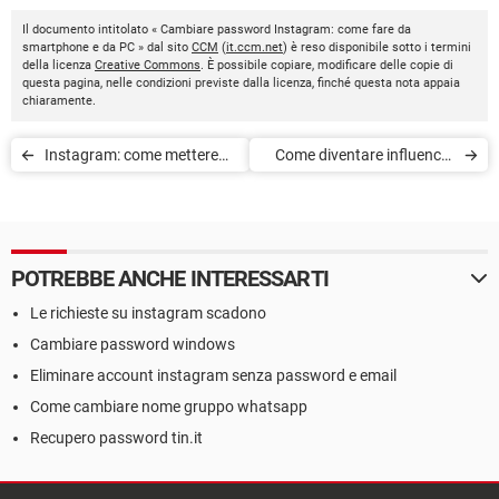
Il documento intitolato « Cambiare password Instagram: come fare da
smartphone e da PC » dal sito
CCM
(
it.ccm.net
) è reso disponibile sotto i termini
della licenza
Creative Commons
. È possibile copiare, modificare delle copie di
questa pagina, nelle condizioni previste dalla licenza, finché questa nota appaia
chiaramente.
Instagram: come mettere
Come diventare influencer
like alle storie
su Instagram: 10 consigli
utili
POTREBBE ANCHE INTERESSARTI
Le richieste su instagram scadono
Cambiare password windows
Eliminare account instagram senza password e email
Come cambiare nome gruppo whatsapp
Recupero password tin.it