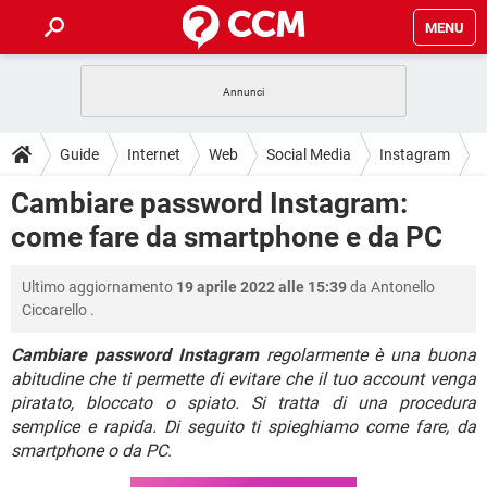
MENU
HOME
COVID-19
GAMING
GUIDE
Guide
Internet
Web
Social Media
Instagram
INTRATTENIMENTO
ANDROID
COVID-19
GAMING
DOWNLOAD
Cambiare password Instagram:
iOS
WINDOWS 10
INTRATTENIMENTO
ANDROID
come fare da smartphone e da PC
INSTAGRAM
COVID-19
WHATSAPP
GAMING
FORUM
iOS
WINDOWS 10
TIKTOK
INTRATTENIMENTO
FACEBOOK
ANDROID
Ultimo aggiornamento
19 aprile 2022 alle 15:39
da
Antonello
INSTAGRAM
COVID-19
WHATSAPP
GAMING
GLOSSARIO
HARDWARE
iOS
Ciccarello
.
WINDOWS 10
TIKTOK
INTRATTENIMENTO
FACEBOOK
ANDROID
INSTAGRAM
COVID-19
WHATSAPP
GAMING
Cambiare password Instagram
regolarmente è una buona
HARDWARE
iOS
WINDOWS 10
abitudine che ti permette di evitare che il tuo account venga
TIKTOK
INTRATTENIMENTO
FACEBOOK
ANDROID
piratato, bloccato o spiato. Si tratta di una procedura
INSTAGRAM
WHATSAPP
HARDWARE
iOS
WINDOWS 10
semplice e rapida. Di seguito ti spieghiamo come fare, da
TIKTOK
FACEBOOK
smartphone o da PC
.
INSTAGRAM
WHATSAPP
HARDWARE